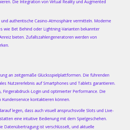
eren. Die Integration von Virtual Reality und Augmented
ren und authentische Casino-Atmosphäre vermitteln. Moderne
es wie Bet Behind oder Lightning-Varianten bekannter
n Anreiz bieten. Zufallszahlengeneratoren werden von
rken.
rung an zeitgemäße Glücksspielplattformen. Die führenden
les Nutzererlebnis auf Smartphones und Tablets garantieren.
, Fingerabdruck-Login und optimierter Performance. Die
en Kundenservice kontaktieren können.
rauf legen, dass auch visuell anspruchsvolle Slots und Live-
tatten eine intuitive Bedienung mit dem Spielgeschehen.
 Datenübertragung ist verschlüsselt, und aktuelle