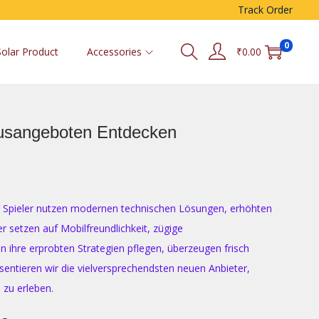
Track Order
0
Solar Product
Accessories
₹
0.00
onusangeboten Entdecken
kt. Spieler nutzen modernen technischen Lösungen, erhöhten
setzen auf Mobilfreundlichkeit, zügige
ihre erprobten Strategien pflegen, überzeugen frisch
sentieren wir die vielversprechendsten neuen Anbieter,
 zu erleben.