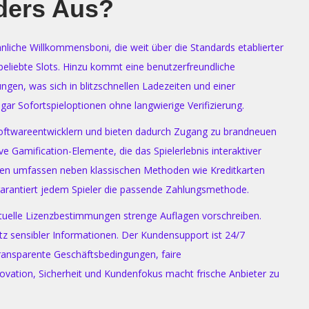
nders Aus?
iche Willkommensboni, die weit über die Standards etablierter
eliebte Slots. Hinzu kommt eine benutzerfreundliche
ngen, was sich in blitzschnellen Ladezeiten und einer
gar Sofortspieloptionen ohne langwierige Verifizierung.
n Softwareentwicklern und bieten dadurch Zugang zu brandneuen
e Gamification-Elemente, die das Spielerlebnis interaktiver
onen umfassen neben klassischen Methoden wie Kreditkarten
arantiert jedem Spieler die passende Zahlungsmethode.
ktuelle Lizenzbestimmungen strenge Auflagen vorschreiben.
 sensibler Informationen. Der Kundensupport ist 24/7
Transparente Geschäftsbedingungen, faire
ovation, Sicherheit und Kundenfokus macht frische Anbieter zu