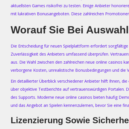
aktuellsten Games risikofrei zu testen. Einige Anbieter honor
mit lukrativen Bonusangeboten. Diese zahlreichen Promotionen 
Worauf Sie Bei Auswahl
Die Entscheidung für neuen Spielplattform erfordert sorgfältige
Zuverlässigkeit des Anbieters umfassend überprüfen. Vertrauen
aus. Die Wahl zwischen den zahlreichen neue online casinos kan
verborgene Kosten, unrealistische Bonusbedingungen und die 
Ein detaillierter Überblick verschiedener Anbieter hilft Ihnen, 
über objektive Testberichte auf vertrauenswürdigen Portalen. D
des Supports. Moderne neue online casinos bieten häufig Demo-
und das Angebot an Spielen kennenzulernen, bevor Sie eine fina
Lizenzierung Sowie Sicherhe