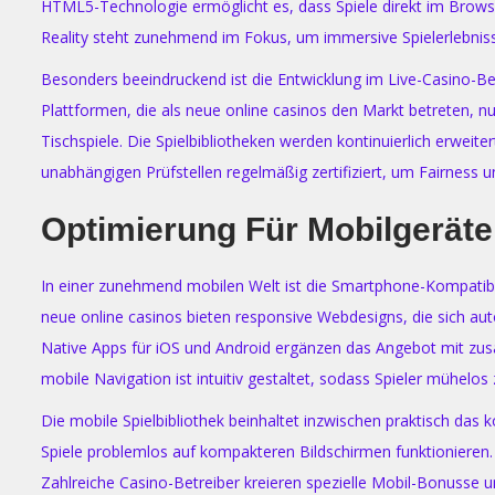
HTML5-Technologie ermöglicht es, dass Spiele direkt im Browse
Reality steht zunehmend im Fokus, um immersive Spielerlebnisse
Besonders beeindruckend ist die Entwicklung im Live-Casino-Be
Plattformen, die als neue online casinos den Markt betreten, 
Tischspiele. Die Spielbibliotheken werden kontinuierlich erweit
unabhängigen Prüfstellen regelmäßig zertifiziert, um Fairness 
Optimierung Für Mobilgerät
In einer zunehmend mobilen Welt ist die Smartphone-Kompatibi
neue online casinos bieten responsive Webdesigns, die sich a
Native Apps für iOS und Android ergänzen das Angebot mit zus
mobile Navigation ist intuitiv gestaltet, sodass Spieler mühe
Die mobile Spielbibliothek beinhaltet inzwischen praktisch das
Spiele problemlos auf kompakteren Bildschirmen funktionieren
Zahlreiche Casino-Betreiber kreieren spezielle Mobil-Bonusse 