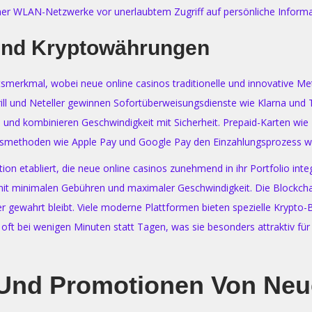
icher WLAN-Netzwerke vor unerlaubtem Zugriff auf persönliche Infor
 Und Kryptowährungen
tätsmerkmal, wobei neue online casinos traditionelle und innovative 
ill und Neteller gewinnen Sofortüberweisungsdienste wie Klarna und 
und kombinieren Geschwindigkeit mit Sicherheit. Prepaid-Karten wie P
smethoden wie Apple Pay und Google Pay den Einzahlungsprozess we
etabliert, die neue online casinos zunehmend in ihr Portfolio integr
t minimalen Gebühren und maximaler Geschwindigkeit. Die Blockchai
r gewahrt bleibt. Viele moderne Plattformen bieten spezielle Krypt
ft bei wenigen Minuten statt Tagen, was sie besonders attraktiv für 
Und Promotionen Von Neu