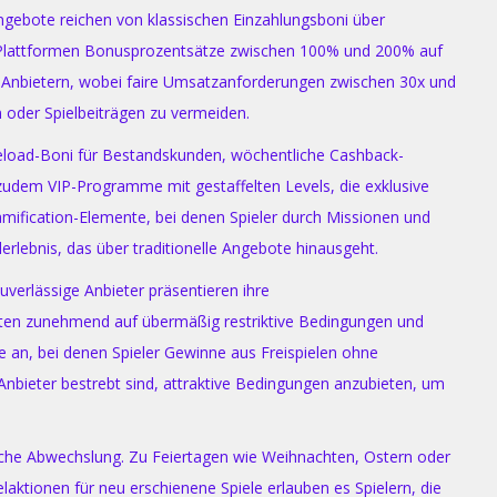
gebote reichen von klassischen Einzahlungsboni über
he Plattformen Bonusprozentsätze zwischen 100% und 200% auf
den Anbietern, wobei faire Umsatzanforderungen zwischen 30x und
n oder Spielbeiträgen zu vermeiden.
eload-Boni für Bestandskunden, wöchentliche Cashback-
zudem VIP-Programme mit gestaffelten Levels, die exklusive
mification-Elemente, bei denen Spieler durch Missionen und
rlebnis, das über traditionelle Angebote hinausgeht.
verlässige Anbieter präsentieren ihre
hten zunehmend auf übermäßig restriktive Bedingungen und
 an, bei denen Spieler Gewinne aus Freispielen ohne
nbieter bestrebt sind, attraktive Bedingungen anzubieten, um
liche Abwechslung. Zu Feiertagen wie Weihnachten, Ostern oder
aktionen für neu erschienene Spiele erlauben es Spielern, die