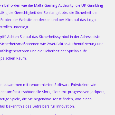
sspielbehörden wie die Malta Gaming Authority, die UK Gambling
g die Gerechtigkeit der Spielangebote, die Sicherheit der
im Footer der Website entdecken und per Klick auf das Logo
rollen unterliegt.
ff. Achten Sie auf das Sicherheitssymbol in der Adressleiste
he Sicherheitsmaßnahmen wie Zwei-Faktor-Authentifizierung und
ufallsgeneratoren und die Sicherheit der Spielabläufe.
ropäischen Raum.
beiten zusammen mit renommierten Software-Entwicklern wie
t umfasst traditionelle Slots, Slots mit progressiven Jackpots,
rtige Spiele, die Sie nirgendwo sonst finden, was einen
 das Bekenntnis des Betreibers für Innovation.