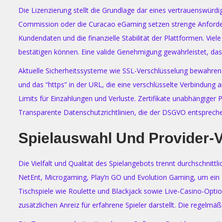
Die Lizenzierung stellt die Grundlage dar eines vertrauenswürd
Commission oder die Curacao eGaming setzen strenge Anforderu
Kundendaten und die finanzielle Stabilität der Plattformen. Vie
bestätigen können. Eine valide Genehmigung gewährleistet, das
Aktuelle Sicherheitssysteme wie SSL-Verschlüsselung bewahren I
und das “https” in der URL, die eine verschlüsselte Verbindun
Limits für Einzahlungen und Verluste. Zertifikate unabhängiger 
Transparente Datenschutzrichtlinien, die der DSGVO entsprechen
Spielauswahl Und Provider-Vi
Die Vielfalt und Qualität des Spielangebots trennt durchschni
NetEnt, Microgaming, Play’n GO und Evolution Gaming, um ein ab
Tischspiele wie Roulette und Blackjack sowie Live-Casino-Option
zusätzlichen Anreiz für erfahrene Spieler darstellt. Die regelmä