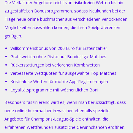
Die Vielfalt der Angebote reicht von risikofreien Wetten bis hin
zu gestaffelten Bonusprogrammen, sodass Neukunden bei der
Frage neue online buchmacher aus verschiedenen verlockenden
Möglichkeiten auswählen können, die ihren Spielpräferenzen
genügen.
Willkommensbonus von 200 Euro für Ersteinzahler
Gratiswetten ohne Risiko auf Bundesliga-Matches
Rückerstattungen bei verlorenen Kombiwetten
Verbesserte Wettquoten für ausgewählte Top-Matches
Kostenlose Wetten für mobile App-Registrierungen
Loyalitätsprogramme mit wöchentlichen Boni
Besonders faszinierend wird es, wenn man berücksichtigt, dass
neue online buchmacher inzwischen ebenfalls spezielle
Angebote für Champions-League-Spiele enthalten, die
erfahrenen Wettfreunden zusätzliche Gewinnchancen eröffnen.