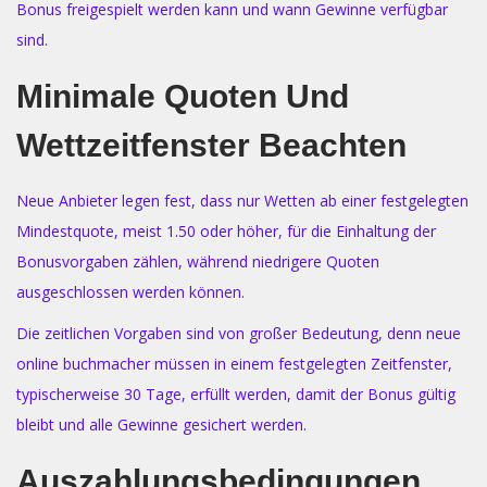
Bonus freigespielt werden kann und wann Gewinne verfügbar
sind.
Minimale Quoten Und
Wettzeitfenster Beachten
Neue Anbieter legen fest, dass nur Wetten ab einer festgelegten
Mindestquote, meist 1.50 oder höher, für die Einhaltung der
Bonusvorgaben zählen, während niedrigere Quoten
ausgeschlossen werden können.
Die zeitlichen Vorgaben sind von großer Bedeutung, denn neue
online buchmacher müssen in einem festgelegten Zeitfenster,
typischerweise 30 Tage, erfüllt werden, damit der Bonus gültig
bleibt und alle Gewinne gesichert werden.
Auszahlungsbedingungen