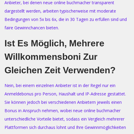
Anbieter, bei denen neue online buchmacher transparent
dargestellt werden, arbeiten typischerweise mit moderate
Bedingungen von 5x bis 6x, die in 30 Tagen zu erfüllen sind und
faire Gewinnchancen bieten.
Ist Es Möglich, Mehrere
Willkommensboni Zur
Gleichen Zeit Verwenden?
Nein, bei einem einzelnen Anbieter ist in der Regel nur ein
Anmeldebonus pro Person, Haushalt und IP-Adresse gestattet.
Sie können jedoch bei verschiedenen Anbietern jeweils einen
Bonus in Anspruch nehmen, wobei neue online buchmacher
unterschiedliche Vorteile bietet, sodass ein Vergleich mehrerer
Plattformen sich durchaus lohnt und Ihre Gewinnmöglichkeiten