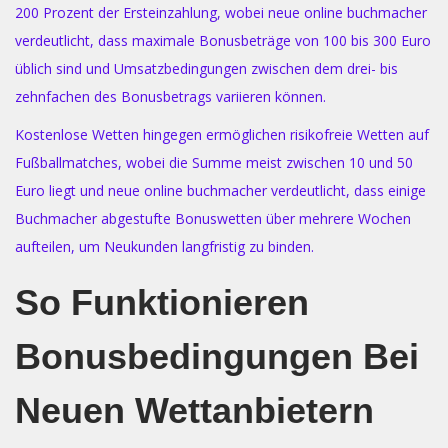
200 Prozent der Ersteinzahlung, wobei neue online buchmacher
verdeutlicht, dass maximale Bonusbeträge von 100 bis 300 Euro
üblich sind und Umsatzbedingungen zwischen dem drei- bis
zehnfachen des Bonusbetrags variieren können.
Kostenlose Wetten hingegen ermöglichen risikofreie Wetten auf
Fußballmatches, wobei die Summe meist zwischen 10 und 50
Euro liegt und neue online buchmacher verdeutlicht, dass einige
Buchmacher abgestufte Bonuswetten über mehrere Wochen
aufteilen, um Neukunden langfristig zu binden.
So Funktionieren
Bonusbedingungen Bei
Neuen Wettanbietern