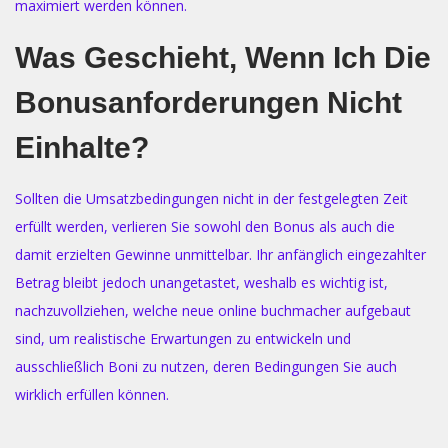
maximiert werden können.
Was Geschieht, Wenn Ich Die
Bonusanforderungen Nicht
Einhalte?
Sollten die Umsatzbedingungen nicht in der festgelegten Zeit
erfüllt werden, verlieren Sie sowohl den Bonus als auch die
damit erzielten Gewinne unmittelbar. Ihr anfänglich eingezahlter
Betrag bleibt jedoch unangetastet, weshalb es wichtig ist,
nachzuvollziehen, welche neue online buchmacher aufgebaut
sind, um realistische Erwartungen zu entwickeln und
ausschließlich Boni zu nutzen, deren Bedingungen Sie auch
wirklich erfüllen können.
S