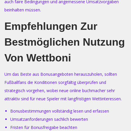
auch faire Bedingungen und angemessene Umsatzvorgaben
beinhalten müssen.
Empfehlungen Zur
Bestmöglichen Nutzung
Von Wettboni
Um das Beste aus Bonusangeboten herauszuholen, sollten
Fußballfans die Konditionen sorgfältig überprüfen und
strategisch vorgehen, wobei neue online buchmacher sehr
attraktiv sind für neue Spieler mit langfristigen Wettinteressen.
Bonusbestimmungen vollständig lesen und erfassen
Umsatzanforderungen sachlich bewerten
Fristen für Bonusfreigabe beachten