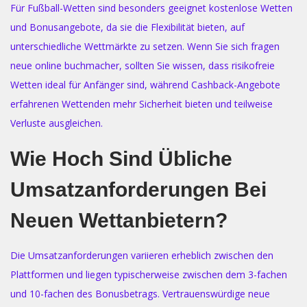
Für Fußball-Wetten sind besonders geeignet kostenlose Wetten
und Bonusangebote, da sie die Flexibilität bieten, auf
unterschiedliche Wettmärkte zu setzen. Wenn Sie sich fragen
neue online buchmacher, sollten Sie wissen, dass risikofreie
Wetten ideal für Anfänger sind, während Cashback-Angebote
erfahrenen Wettenden mehr Sicherheit bieten und teilweise
Verluste ausgleichen.
Wie Hoch Sind Übliche
Umsatzanforderungen Bei
Neuen Wettanbietern?
Die Umsatzanforderungen variieren erheblich zwischen den
Plattformen und liegen typischerweise zwischen dem 3-fachen
und 10-fachen des Bonusbetrags. Vertrauenswürdige neue