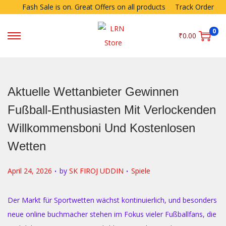
Fash Sale is on. Great Offers on all products
Track Order
0
₹
0.00
Aktuelle Wettanbieter Gewinnen
Fußball-Enthusiasten Mit Verlockenden
Willkommensboni Und Kostenlosen
Wetten
.
.
P
P
April 24, 2026
by
SK FIROJ UDDIN
Spiele
o
o
s
s
Der Markt für Sportwetten wächst kontinuierlich, und besonders
t
t
neue online buchmacher stehen im Fokus vieler Fußballfans, die