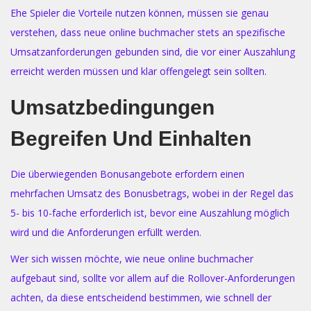
Ehe Spieler die Vorteile nutzen können, müssen sie genau
verstehen, dass neue online buchmacher stets an spezifische
Umsatzanforderungen gebunden sind, die vor einer Auszahlung
erreicht werden müssen und klar offengelegt sein sollten.
Umsatzbedingungen
Begreifen Und Einhalten
Die überwiegenden Bonusangebote erfordern einen
mehrfachen Umsatz des Bonusbetrags, wobei in der Regel das
5- bis 10-fache erforderlich ist, bevor eine Auszahlung möglich
wird und die Anforderungen erfüllt werden.
Wer sich wissen möchte, wie neue online buchmacher
aufgebaut sind, sollte vor allem auf die Rollover-Anforderungen
achten, da diese entscheidend bestimmen, wie schnell der