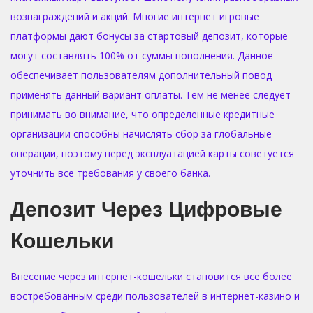
вознаграждений и акций. Многие интернет игровые
платформы дают бонусы за стартовый депозит, которые
могут составлять 100% от суммы пополнения. Данное
обеспечивает пользователям дополнительный повод
применять данный вариант оплаты. Тем не менее следует
принимать во внимание, что определенные кредитные
организации способны начислять сбор за глобальные
операции, поэтому перед эксплуатацией карты советуется
уточнить все требования у своего банка.
Депозит Через Цифровые
Кошельки
Внесение через интернет-кошельки становится все более
востребованным среди пользователей в интернет-казино и