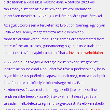
biztosítanak a klasszikus kaszinókban. A Statista 2023 -as
tanulmánya szerint az élő kereskedő szektor várhatóan
jelentősen növekszik, 2025 -ig 4 milliárd dolláros piaci értékkel.
Az egyik úttörő ezen a területen az Evolution Gaming, egy olyan
vállalkozás, amely meghatározta az élő kereskedő
tapasztalatainak kritériumait. Their games are transmitted from
state-of-the-art studios, guaranteeing high-quality visuals and
acoustics. További ajánlataikat találhat a
hivatalos weboldalon
.
2022 -ben a Las Vegas -i Bellagio élő kereskedő szegmenst
indított az online oldalukon, lehetővé téve a játékosoknak, hogy
olyan klasszikus játékokat tapasztaljanak meg, mint a Blackjack
és a Roulette a lakóhelyük könnyűsége miatt. Ez a
kezdeményezés azt mutatja, hogy az élő játékok az online
rendszerekbe beépítik az élő játékokat, a hitelességet és a
társadalmi elkötelezettség iránti vágyakozást. Az élő kereskedő