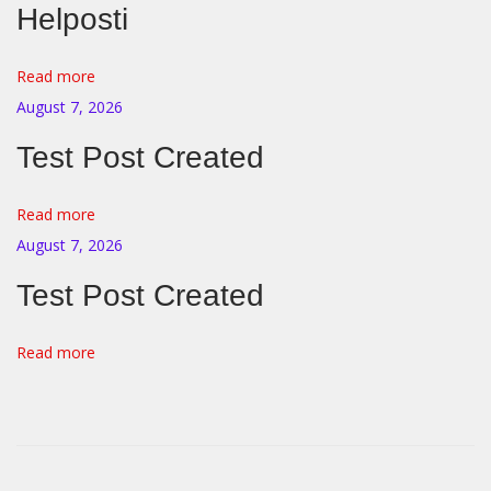
Helposti
о
в
Read more
а
August 7, 2026
р
ь
Test Post Created
J
a
Read more
k
August 7, 2026
K
Test Post Created
u
p
Read more
i
ć
X
R
P