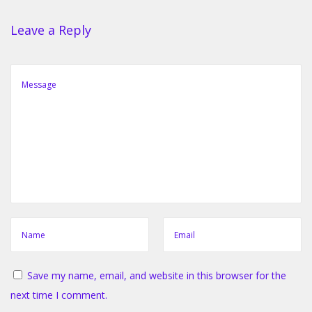
w
Leave a Reply
P
o
l
s
c
e
w
2
0
2
5
R
o
Save my name, email, and website in this browser for the
k
next time I comment.
u