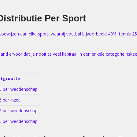
stributie Per Sport
ewijzen aan elke sport, waarbij voetbal bijvoorbeeld 40%, tennis 2
d ervoor dat je nooit te veel kapitaal in een enkele categorie riskeer
etgrootte
% per weddenschap
 per inzet
% per weddenschap
% per weddenschap