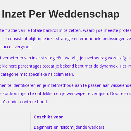
r Inzet Per Weddenschap
ste fractie van je totale bankroll in te zetten, waarbij de meeste pro
 je consistent blijft in je inzetstrategie en emotionele beslissingen v
nsucces vergroot.
t verbeteren van inzetstrategieën, waarbij je inzetbedrag wordt afge
t kleinere percentages totdat je bekend bent met de dynamiek. Het im
categorie met specifieke risicolimieten.
onen te identificeren en je inzetmethode aan te passen aan wisselend
om tekortkomingen te ontdekken en je werkwijze te verfijnen. Door een
ico’s onder controle houdt.
Geschikt voor
Beginners en risicomijdende wedders