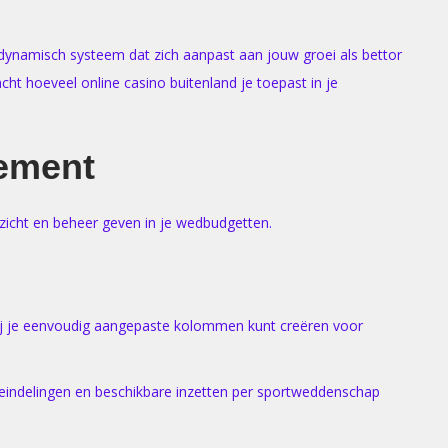
dynamisch systeem dat zich aanpast aan jouw groei als bettor
acht hoeveel online casino buitenland je toepast in je
gement
nzicht en beheer geven in je wedbudgetten.
bij je eenvoudig aangepaste kolommen kunt creëren voor
geindelingen en beschikbare inzetten per sportweddenschap