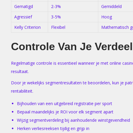
Gematigd
2-3%
Gemiddeld
Agressief
3-5%
Hoog
Kelly Criterion
Flexibel
Mathematisch g
Controle Van Je Verdeel
Regelmatige controle is essentieel wanneer je met online casin
resultaat.
Door je wekelijks segmentresultaten te beoordelen, kun je pa
rentabiliteit.
Bijhouden van een uitgebreid registratie per sport
Bepaal maandelijks je ROI voor elk segment apart
Wijzig segmentverdeling bij aanhoudende winstgevendheid
Herken verliesreeksen tijdig en grijp in