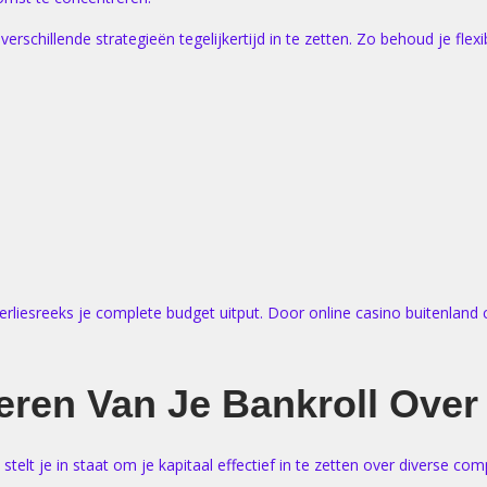
rschillende strategieën tegelijkertijd in te zetten. Zo behoud je flexibi
erliesreeks je complete budget uitput. Door online casino buitenland 
ren Van Je Bankroll Over 
elt je in staat om je kapitaal effectief in te zetten over diverse comp