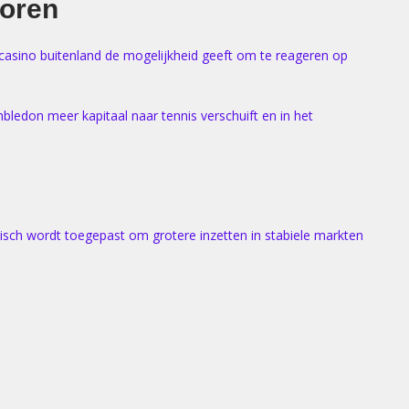
toren
e casino buitenland de mogelijkheid geeft om te reageren op
bledon meer kapitaal naar tennis verschuift en in het
odisch wordt toegepast om grotere inzetten in stabiele markten