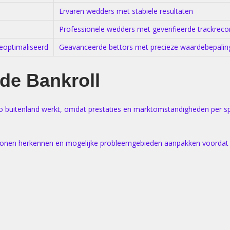
Ervaren wedders met stabiele resultaten
Professionele wedders met geverifieerde trackreco
eoptimaliseerd
Geavanceerde bettors met precieze waardebepalin
de Bankroll
o buitenland werkt, omdat prestaties en marktomstandigheden per spor
tronen herkennen en mogelijke probleemgebieden aanpakken voordat ze