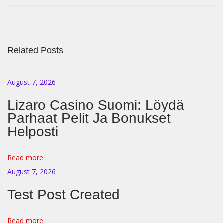
к
и
м
Related Posts
с
п
о
August 7, 2026
с
Lizaro Casino Suomi: Löydä
о
Parhaat Pelit Ja Bonukset
б
Helposti
о
м
Read more
о
August 7, 2026
щ
у
Test Post Created
щ
е
Read more