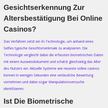
Gesichtserkennung Zur
Altersbestätigung Bei Online
Casinos?
Das Verfahren setzt ein KI-Technologie, um anhand eines
Selfies typische Gesichtsmerkmale zu analysieren. Die
Technologie vergleicht dabei die erfassten biometrischen Daten
mit einem Ausweisdokument und schätzt gleichzeitig das Alter
des Nutzers ein. Aktuelle Systeme wie neueste online casinos
können in wenigen Sekunden eine verlässliche Bewertung
vornehmen und dabei sogar Manipulationsversuche
identifizieren.
Ist Die Biometrische