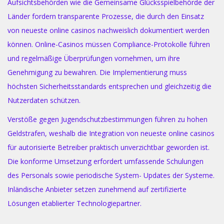
Aufsichtsbehörden wie die Gemeinsame Glücksspielbehörde der
Länder fordern transparente Prozesse, die durch den Einsatz
von neueste online casinos nachweislich dokumentiert werden
können. Online-Casinos müssen Compliance-Protokolle führen
und regelmäßige Überprüfungen vornehmen, um ihre
Genehmigung zu bewahren. Die Implementierung muss
höchsten Sicherheitsstandards entsprechen und gleichzeitig die
Nutzerdaten schützen.
Verstöße gegen Jugendschutzbestimmungen führen zu hohen
Geldstrafen, weshalb die Integration von neueste online casinos
für autorisierte Betreiber praktisch unverzichtbar geworden ist.
Die konforme Umsetzung erfordert umfassende Schulungen
des Personals sowie periodische System- Updates der Systeme.
Inländische Anbieter setzen zunehmend auf zertifizierte
Lösungen etablierter Technologiepartner.