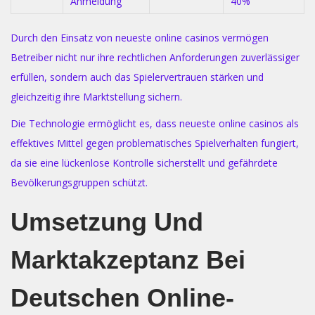
Anmeldung
40%
Durch den Einsatz von neueste online casinos vermögen
Betreiber nicht nur ihre rechtlichen Anforderungen zuverlässiger
erfüllen, sondern auch das Spielervertrauen stärken und
gleichzeitig ihre Marktstellung sichern.
Die Technologie ermöglicht es, dass neueste online casinos als
effektives Mittel gegen problematisches Spielverhalten fungiert,
da sie eine lückenlose Kontrolle sicherstellt und gefährdete
Bevölkerungsgruppen schützt.
Umsetzung Und
Marktakzeptanz Bei
Deutschen Online-