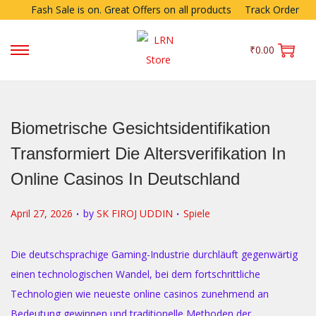
Fash Sale is on. Great Offers on all products
Track Order
₹
0.00
Biometrische Gesichtsidentifikation
Transformiert Die Altersverifikation In
Online Casinos In Deutschland
.
.
P
P
April 27, 2026
by
SK FIROJ UDDIN
Spiele
o
o
s
s
Die deutschsprachige Gaming-Industrie durchläuft gegenwärtig
t
t
einen technologischen Wandel, bei dem fortschrittliche
e
e
Technologien wie neueste online casinos zunehmend an
d
d
Bedeutung gewinnen und traditionelle Methoden der