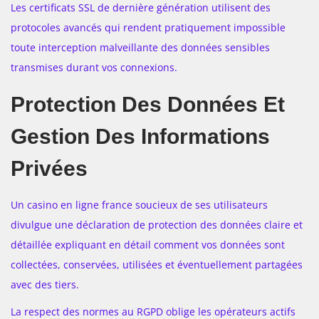
Les certificats SSL de dernière génération utilisent des
protocoles avancés qui rendent pratiquement impossible
toute interception malveillante des données sensibles
transmises durant vos connexions.
Protection Des Données Et
Gestion Des Informations
Privées
Un casino en ligne france soucieux de ses utilisateurs
divulgue une déclaration de protection des données claire et
détaillée expliquant en détail comment vos données sont
collectées, conservées, utilisées et éventuellement partagées
avec des tiers.
La respect des normes au RGPD oblige les opérateurs actifs