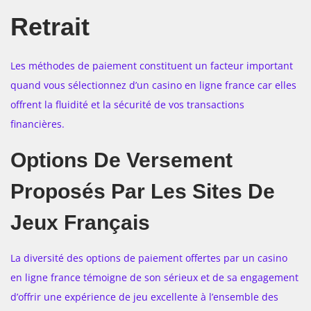
Retrait
Les méthodes de paiement constituent un facteur important
quand vous sélectionnez d’un casino en ligne france car elles
offrent la fluidité et la sécurité de vos transactions
financières.
Options De Versement
Proposés Par Les Sites De
Jeux Français
La diversité des options de paiement offertes par un casino
en ligne france témoigne de son sérieux et de sa engagement
d’offrir une expérience de jeu excellente à l’ensemble des