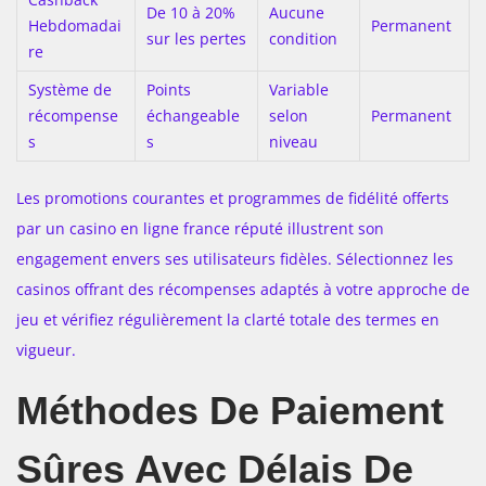
De 10 à 20%
Aucune
Hebdomadai
Permanent
sur les pertes
condition
re
Système de
Points
Variable
récompense
échangeable
selon
Permanent
s
s
niveau
Les promotions courantes et programmes de fidélité offerts
par un casino en ligne france réputé illustrent son
engagement envers ses utilisateurs fidèles. Sélectionnez les
casinos offrant des récompenses adaptés à votre approche de
jeu et vérifiez régulièrement la clarté totale des termes en
vigueur.
Méthodes De Paiement
Sûres Avec Délais De