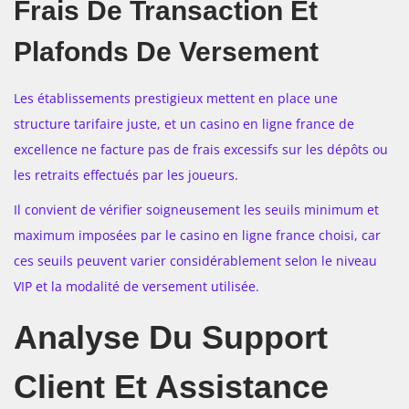
Frais De Transaction Et
Plafonds De Versement
Les établissements prestigieux mettent en place une
structure tarifaire juste, et un casino en ligne france de
excellence ne facture pas de frais excessifs sur les dépôts ou
les retraits effectués par les joueurs.
Il convient de vérifier soigneusement les seuils minimum et
maximum imposées par le casino en ligne france choisi, car
ces seuils peuvent varier considérablement selon le niveau
VIP et la modalité de versement utilisée.
Analyse Du Support
Client Et Assistance