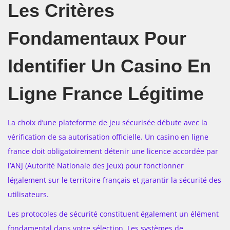
Les Critères
n
n
Fondamentaux Pour
Identifier Un Casino En
Ligne France Légitime
La choix d’une plateforme de jeu sécurisée débute avec la
vérification de sa autorisation officielle. Un casino en ligne
france doit obligatoirement détenir une licence accordée par
l’ANJ (Autorité Nationale des Jeux) pour fonctionner
légalement sur le territoire français et garantir la sécurité des
utilisateurs.
Les protocoles de sécurité constituent également un élément
fondamental dans votre sélection. Les systèmes de