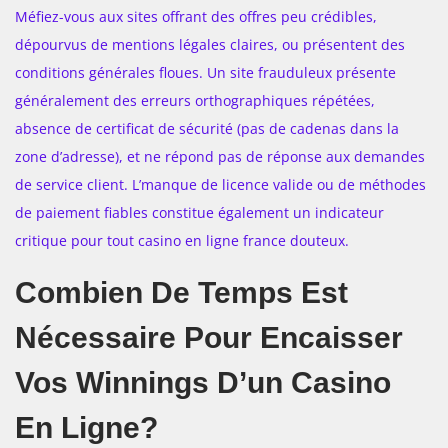
Méfiez-vous aux sites offrant des offres peu crédibles,
dépourvus de mentions légales claires, ou présentent des
conditions générales floues. Un site frauduleux présente
généralement des erreurs orthographiques répétées,
absence de certificat de sécurité (pas de cadenas dans la
zone d’adresse), et ne répond pas de réponse aux demandes
de service client. L’manque de licence valide ou de méthodes
de paiement fiables constitue également un indicateur
critique pour tout casino en ligne france douteux.
Combien De Temps Est
Nécessaire Pour Encaisser
Vos Winnings D’un Casino
En Ligne?