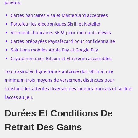
joueurs.
Cartes bancaires Visa et MasterCard acceptées
Portefeuilles électroniques Skrill et Neteller
Virements bancaires SEPA pour montants élevés
Cartes prépayées Paysafecard pour confidentialité
Solutions mobiles Apple Pay et Google Pay
Cryptomonnaies Bitcoin et Ethereum accessibles
Tout casino en ligne france autorisé doit offrir à titre
minimum trois moyens de versement distinctes pour
satisfaire les attentes diverses des joueurs français et faciliter
l’accès au jeu.
Durées Et Conditions De
Retrait Des Gains