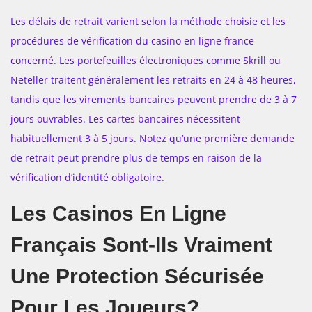
Les délais de retrait varient selon la méthode choisie et les
procédures de vérification du casino en ligne france
concerné. Les portefeuilles électroniques comme Skrill ou
Neteller traitent généralement les retraits en 24 à 48 heures,
tandis que les virements bancaires peuvent prendre de 3 à 7
jours ouvrables. Les cartes bancaires nécessitent
habituellement 3 à 5 jours. Notez qu’une première demande
de retrait peut prendre plus de temps en raison de la
vérification d’identité obligatoire.
Les Casinos En Ligne
Français Sont-Ils Vraiment
Une Protection Sécurisée
Pour Les Joueurs?