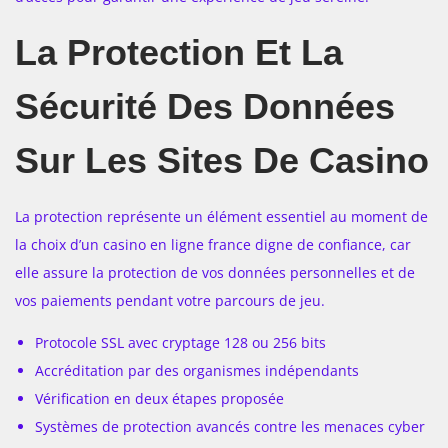
La Protection Et La
Sécurité Des Données
Sur Les Sites De Casino
La protection représente un élément essentiel au moment de
la choix d’un casino en ligne france digne de confiance, car
elle assure la protection de vos données personnelles et de
vos paiements pendant votre parcours de jeu.
Protocole SSL avec cryptage 128 ou 256 bits
Accréditation par des organismes indépendants
Vérification en deux étapes proposée
Systèmes de protection avancés contre les menaces cyber