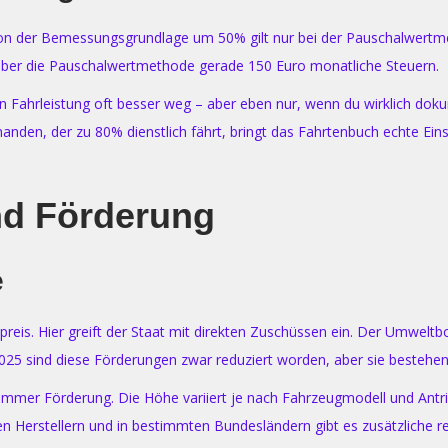
uktion der Bemessungsgrundlage um 50% gilt nur bei der Pauschalwert
 über die Pauschalwertmethode gerade 150 Euro monatliche Steuern.
Fahrleistung oft besser weg – aber eben nur, wenn du wirklich doku
anden, der zu 80% dienstlich fährt, bringt das Fahrtenbuch echte Ein
d Förderung
e
preis. Hier greift der Staat mit direkten Zuschüssen ein. Der Umwel
5 sind diese Förderungen zwar reduziert worden, aber sie bestehen st
 immer Förderung. Die Höhe variiert je nach Fahrzeugmodell und Antri
n Herstellern und in bestimmten Bundesländern gibt es zusätzliche r