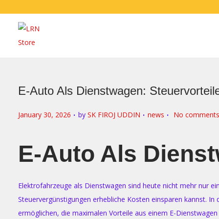
E-Auto Als Dienstwagen: Steuervorteil
.
.
.
P
P
January 30, 2026
by
SK FIROJ UDDIN
news
No comments
o
o
s
s
E-Auto Als Dienst
t
t
e
e
d
d
Elektrofahrzeuge als Dienstwagen sind heute nicht mehr nur eine
o
i
Steuervergünstigungen erhebliche Kosten einsparen kannst. In di
n
n
ermöglichen, die maximalen Vorteile aus einem E-Dienstwagen h