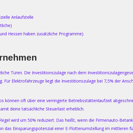
ielle Anlaufstelle
tliche)
 und Hessen haben zusätzliche Programme)
ternehmen
tzliche Türen. Die Investitionszulage nach dem Investitionszulagenges
. Für Elektrofahrzeuge liegt die Investitionszulage bei 7,5% der Ansch
s können oft über eine verringerte Betriebsstättenlaufzeit abgesch
mit deine tatsächliche Steuerlast erheblich.
-Regel wird um 50% reduziert. Das heißt, wenn die Firmenauto-Betanku
 das Einsparungspotenzial einer E-Flottenumstellung im mittleren fün