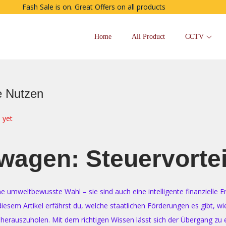
Fash Sale is on. Great Offers on all products
Home
All Product
CCTV
e Nutzen
 yet
wagen: Steuervorte
 umweltbewusste Wahl – sie sind auch eine intelligente finanzielle En
esem Artikel erfährst du, welche staatlichen Förderungen es gibt, wie
erauszuholen. Mit dem richtigen Wissen lässt sich der Übergang zu 