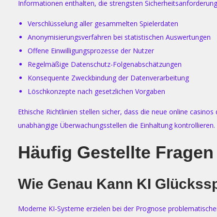
Informationen enthalten, die strengsten Sicherheitsanforderun
Verschlüsselung aller gesammelten Spielerdaten
Anonymisierungsverfahren bei statistischen Auswertungen
Offene Einwilligungsprozesse der Nutzer
Regelmäßige Datenschutz-Folgenabschätzungen
Konsequente Zweckbindung der Datenverarbeitung
Löschkonzepte nach gesetzlichen Vorgaben
Ethische Richtlinien stellen sicher, dass die neue online casi
unabhängige Überwachungsstellen die Einhaltung kontrollieren.
Häufig Gestellte Fragen
Wie Genau Kann KI Glückssp
Moderne KI-Systeme erzielen bei der Prognose problematischen