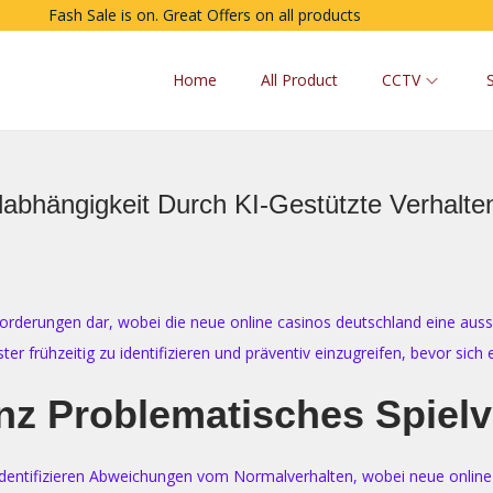
Fash Sale is on. Great Offers on all products
Home
All Product
CCTV
labhängigkeit Durch KI-Gestützte Verhalte
forderungen dar, wobei die neue online casinos deutschland eine aus
 frühzeitig zu identifizieren und präventiv einzugreifen, bevor sich 
enz Problematisches Spiel
identifizieren Abweichungen vom Normalverhalten, wobei neue online