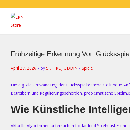
S
S
k
k
i
i
p
p
Frühzeitige Erkennung Von Glücksspie
t
t
o
o
.
.
P
P
April 27, 2026
by
SK FIROJ UDDIN
Spiele
n
c
o
o
a
o
s
s
Die digitale Umwandlung der Glücksspielbranche stellt neue An
v
n
t
t
Betreibern und Regulierungsbehörden, problematische Spielmuster
i
t
e
e
g
e
Wie Künstliche Intellig
d
d
a
n
o
i
t
t
n
n
Aktuelle Algorithmen untersuchen fortlaufend Spielmuster und 