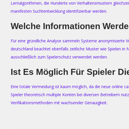
Lernalgorithmen, die Hunderte von Verhaltensmustern gleichzei
manifesten Suchtentwicklung identifizierbar werden.
Welche Informationen Werden
Für eine gründliche Analyse sammeln Systeme anonymisierte Ver
deutschland beachtet ebenfalls zeitliche Muster wie Spielen in
ausschließlich zum Spielerschutz verwendet werden.
Ist Es Möglich Für Spieler
Eine totale Vermeidung ist kaum möglich, da die neue online c
Spieler theoretisch multiple Konten bei diversen Betreibern 
Verifikationsmethoden mit wachsender Genauigkeit.
P
E
P
r
s