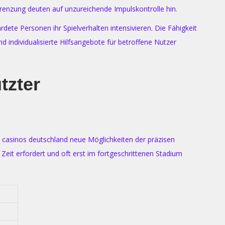
renzung deuten auf unzureichende Impulskontrolle hin.
dete Personen ihr Spielverhalten intensivieren. Die Fähigkeit
individualisierte Hilfsangebote für betroffene Nutzer
tzter
 casinos deutschland neue Möglichkeiten der präzisen
eit erfordert und oft erst im fortgeschrittenen Stadium