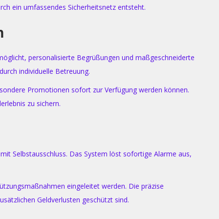
ch ein umfassendes Sicherheitsnetz entsteht.
n
ermöglicht, personalisierte Begrüßungen und maßgeschneiderte
urch individuelle Betreuung.
esondere Promotionen sofort zur Verfügung werden können.
rlebnis zu sichern.
 mit Selbstausschluss. Das System löst sofortige Alarme aus,
stützungsmaßnahmen eingeleitet werden. Die präzise
sätzlichen Geldverlusten geschützt sind.