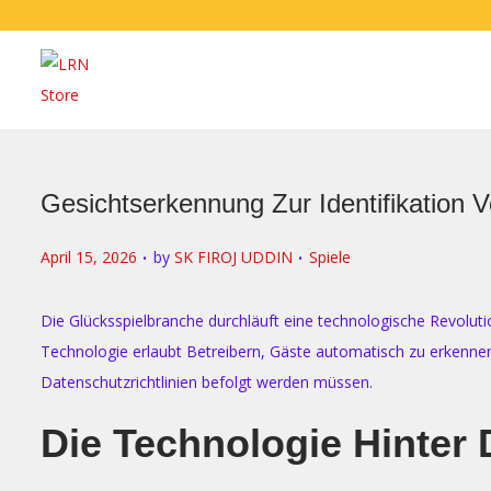
S
S
k
k
i
i
p
p
Gesichtserkennung Zur Identifikation 
t
t
o
o
.
.
P
P
April 15, 2026
by
SK FIROJ UDDIN
Spiele
n
c
o
o
a
o
s
s
Die Glücksspielbranche durchläuft eine technologische Revolutio
v
n
t
t
Technologie erlaubt Betreibern, Gäste automatisch zu erkennen,
i
t
e
e
Datenschutzrichtlinien befolgt werden müssen.
g
e
d
d
a
n
Die Technologie Hinter
o
i
t
t
n
n