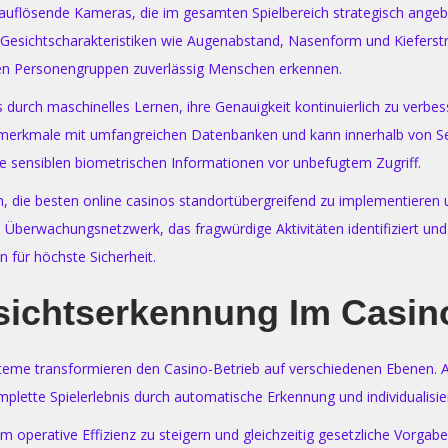
hauflösende Kameras, die im gesamten Spielbereich strategisch angeb
sichtscharakteristiken wie Augenabstand, Nasenform und Kieferstruk
ßen Personengruppen zuverlässig Menschen erkennen.
urch maschinelles Lernen, ihre Genauigkeit kontinuierlich zu verbess
chtsmerkmale mit umfangreichen Datenbanken und kann innerhalb von S
ie sensiblen biometrischen Informationen vor unbefugtem Zugriff.
 die besten online casinos standortübergreifend zu implementieren und
s Überwachungsnetzwerk, das fragwürdige Aktivitäten identifiziert un
 für höchste Sicherheit.
sichtserkennung Im Casin
me transformieren den Casino-Betrieb auf verschiedenen Ebenen. Akt
plette Spielerlebnis durch automatische Erkennung und individualisier
 operative Effizienz zu steigern und gleichzeitig gesetzliche Vorgab