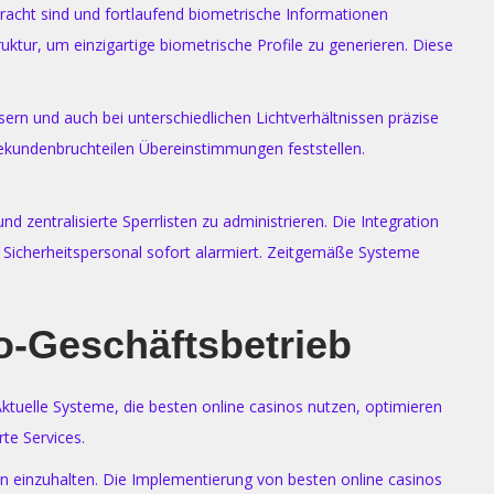
racht sind und fortlaufend biometrische Informationen
tur, um einzigartige biometrische Profile zu generieren. Diese
ern und auch bei unterschiedlichen Lichtverhältnissen präzise
ekundenbruchteilen Übereinstimmungen feststellen.
 zentralisierte Sperrlisten zu administrieren. Die Integration
d Sicherheitspersonal sofort alarmiert. Zeitgemäße Systeme
o-Geschäftsbetrieb
uelle Systeme, die besten online casinos nutzen, optimieren
te Services.
en einzuhalten. Die Implementierung von besten online casinos