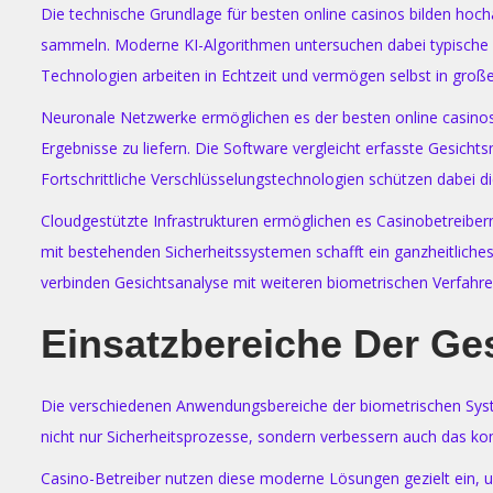
i
Die technische Grundlage für besten online casinos bilden hoc
o
sammeln. Moderne KI-Algorithmen untersuchen dabei typische Ge
n
Technologien arbeiten in Echtzeit und vermögen selbst in gro
Neuronale Netzwerke ermöglichen es der besten online casinos d
Ergebnisse zu liefern. Die Software vergleicht erfasste Gesi
Fortschrittliche Verschlüsselungstechnologien schützen dabei d
Cloudgestützte Infrastrukturen ermöglichen es Casinobetreibern,
mit bestehenden Sicherheitssystemen schafft ein ganzheitliche
verbinden Gesichtsanalyse mit weiteren biometrischen Verfahren
Einsatzbereiche Der Ge
Die verschiedenen Anwendungsbereiche der biometrischen Syste
nicht nur Sicherheitsprozesse, sondern verbessern auch das kom
Casino-Betreiber nutzen diese moderne Lösungen gezielt ein, um