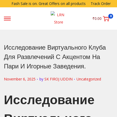
Fash Sale is on. Great Offers on all products
Track Order
0
₹
0.00
Исследование Виртуального Клуба
Для Развлечений С Акцентом На
Пари И Игорные Заведения.
.
.
P
P
November 6, 2025
by
SK FIROJ UDDIN
Uncategorized
o
o
s
s
Исследование
t
t
e
e
d
d