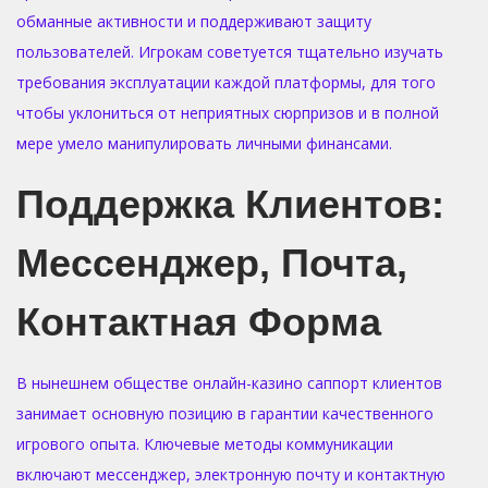
обманные активности и поддерживают защиту
пользователей. Игрокам советуется тщательно изучать
требования эксплуатации каждой платформы, для того
чтобы уклониться от неприятных сюрпризов и в полной
мере умело манипулировать личными финансами.
Поддержка Клиентов:
Мессенджер, Почта,
Контактная Форма
В нынешнем обществе онлайн-казино саппорт клиентов
занимает основную позицию в гарантии качественного
игрового опыта. Ключевые методы коммуникации
включают мессенджер, электронную почту и контактную