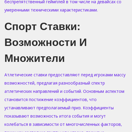
беспрепятственный геймплей в том числе на девайсах со
умеренными техническими характеристиками.
Спорт Ставки:
Возможности И
Множители
Атлетические ставки предоставляют перед игроками массу
возможностей, предлагая разнообразный спектр
атлетических направлений и событий. Основным аспектом
становится постижение коэффициентов, что
устанавливают предполагаемый приз. Коэффициенты
показывают возможность итога события и могут
колебаться в зависимости от многочисленных факторов,