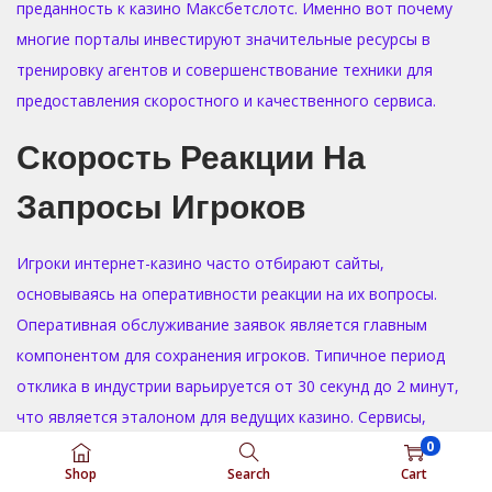
преданность к казино Максбетслотс. Именно вот почему
многие порталы инвестируют значительные ресурсы в
тренировку агентов и совершенствование техники для
предоставления скоростного и качественного сервиса.
Скорость Реакции На
Запросы Игроков
Игроки интернет-казино часто отбирают сайты,
основываясь на оперативности реакции на их вопросы.
Оперативная обслуживание заявок является главным
компонентом для сохранения игроков. Типичное период
отклика в индустрии варьируется от 30 секунд до 2 минут,
что является эталоном для ведущих казино. Сервисы,
0
предоставляющие быструю поддержку, приобретают более
Shop
Search
Cart
значительные оценки от пользователей, что в свою