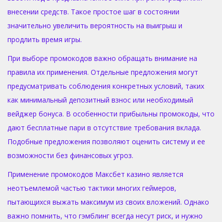
внесении средств. Такое простое шаг в состоянии
значительно увеличить вероятность на выигрыш и
продлить время игры.
При выборе промокодов важно обращать внимание на
правила их применения. Отдельные предложения могут
предусматривать соблюдения конкретных условий, таких
как минимальный депозитный взнос или необходимый
вейджер бонуса. В особенности прибыльны промокоды, что
дают бесплатные пари в отсутствие требования вклада.
Подобные предложения позволяют оценить систему и ее
возможности без финансовых угроз.
Применение промокодов Максбет казино является
неотъемлемой частью тактики многих геймеров,
пытающихся выжать максимум из своих вложений. Однако
важно помнить, что гэмблинг всегда несут риск, и нужно