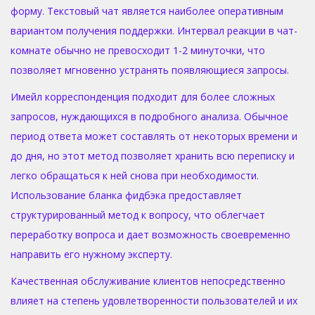
форму. Текстовый чат является наиболее оперативным
вариантом получения поддержки. Интервал реакции в чат-
комнате обычно не превосходит 1-2 минуточки, что
позволяет мгновенно устранять появляющиеся запросы.
Имейл корреспонденция подходит для более сложных
запросов, нуждающихся в подробного анализа. Обычное
период ответа может составлять от некоторых времени и
до дня, но этот метод позволяет хранить всю переписку и
легко обращаться к ней снова при необходимости.
Использование бланка фидбэка предоставляет
структурированный метод к вопросу, что облегчает
переработку вопроса и дает возможность своевременно
направить его нужному эксперту.
Качественная обслуживание клиентов непосредственно
влияет на степень удовлетворенности пользователей и их