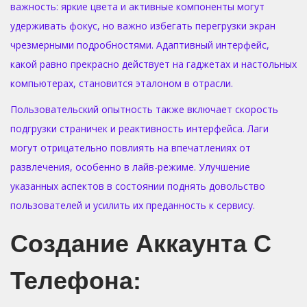
важность: яркие цвета и активные компоненты могут
удерживать фокус, но важно избегать перегрузки экран
чрезмерными подробностями. Адаптивный интерфейс,
какой равно прекрасно действует на гаджетах и настольных
компьютерах, становится эталоном в отрасли.
Пользовательский опытность также включает скорость
подгрузки страничек и реактивность интерфейса. Лаги
могут отрицательно повлиять на впечатлениях от
развлечения, особенно в лайв-режиме. Улучшение
указанных аспектов в состоянии поднять довольство
пользователей и усилить их преданность к сервису.
Создание Аккаунта С
Телефона: