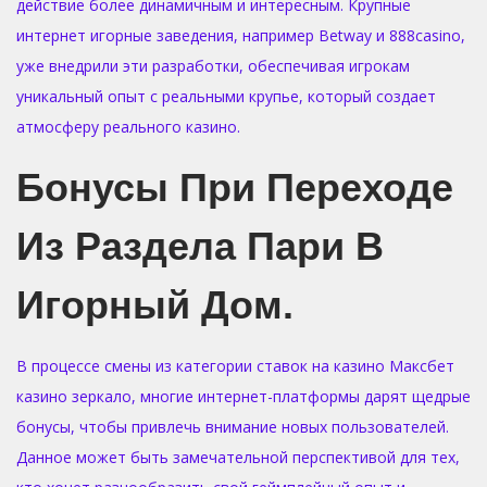
действие более динамичным и интересным. Крупные
интернет игорные заведения, например Betway и 888casino,
уже внедрили эти разработки, обеспечивая игрокам
уникальный опыт с реальными крупье, который создает
атмосферу реального казино.
Бонусы При Переходе
Из Раздела Пари В
Игорный Дом.
В процессе смены из категории ставок на казино Максбет
казино зеркало, многие интернет-платформы дарят щедрые
бонусы, чтобы привлечь внимание новых пользователей.
Данное может быть замечательной перспективой для тех,