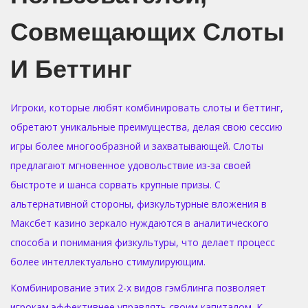
Совмещающих Слоты
И Беттинг
Игроки, которые любят комбинировать слоты и беттинг,
обретают уникальные преимущества, делая свою сессию
игры более многообразной и захватывающей. Слоты
предлагают мгновенное удовольствие из-за своей
быстроте и шанса сорвать крупные призы. С
альтернативной стороны, физкультурные вложения в
Максбет казино зеркало нуждаются в аналитического
способа и понимания физкультуры, что делает процесс
более интеллектуально стимулирующим.
Комбинирование этих 2-х видов гэмблинга позволяет
игрокам эффективнее управлять своим капиталом. К