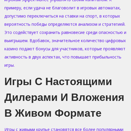
примеру, если удача не благоволит в игровых автоматах,
допустимо переключиться на ставки на спорт, в которых
вероятность победы определяются анализом и стратегией.
Это содействует сохранить равновесие среди опасностью и
выигрышем. Вдобавок, значительное количество цифровых
казино подают бонусы для участников, которые проявляют
активность в двух аспектах, что повышает прибыльность
игры.
Игры С Настоящими
Дилерами И Вложения
В Живом Формате
Игры с живыми крупье становятся все более популярными