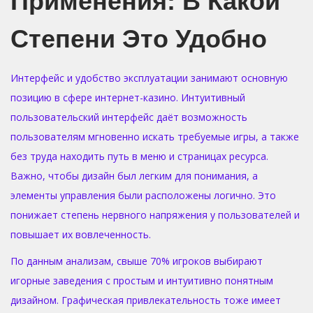
Применения: В Какой
Степени Это Удобно
Интерфейс и удобство эксплуатации занимают основную
позицию в сфере интернет-казино. Интуитивный
пользовательский интерфейс даёт возможность
пользователям мгновенно искать требуемые игры, а также
без труда находить путь в меню и страницах ресурса.
Важно, чтобы дизайн был легким для понимания, а
элементы управления были расположены логично. Это
понижает степень нервного напряжения у пользователей и
повышает их вовлеченность.
По данным анализам, свыше 70% игроков выбирают
игорные заведения с простым и интуитивно понятным
дизайном. Графическая привлекательность тоже имеет