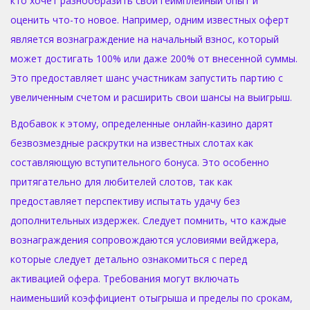
кто хочет разнообразить свой геймплейный опыт и
оценить что-то новое. Например, одним известных оферт
является вознаграждение на начальный взнос, который
может достигать 100% или даже 200% от внесенной суммы.
Это предоставляет шанс участникам запустить партию с
увеличенным счетом и расширить свои шансы на выигрыш.
Вдобавок к этому, определенные онлайн-казино дарят
безвозмездные раскрутки на известных слотах как
составляющую вступительного бонуса. Это особенно
притягательно для любителей слотов, так как
предоставляет перспективу испытать удачу без
дополнительных издержек. Следует помнить, что каждые
вознаграждения сопровождаются условиями вейджера,
которые следует детально ознакомиться с перед
активацией офера. Требования могут включать
наименьший коэффициент отыгрыша и пределы по срокам,