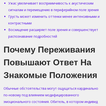
Ужас увеличивает восприимчивость к акустическим
сигналам и перемещению в периферийном поле зрения
Грусть может изменить оттенки менее интенсивными и
контрастными
Восхищение расширяет поле зрения и совершенствует
распознавание подробностей
Почему Переживания
Повышают Ответ На
Знакомые Положения
Обычные обстоятельства могут ощущаться кардинально
по-новому под влиянием модифицированного
эмоционального состояния. Обитель, в котором индивид