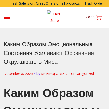
Fash Sale is on. Great Offers on all products
Track Order
₹
0.00
Каким Образом Эмоциональные
Состояния Усиливают Осознание
Окружающего Мира
.
.
P
P
December 8, 2025
by
SK FIROJ UDDIN
Uncategorized
o
o
s
s
Каким Образом
t
t
e
e
d
d