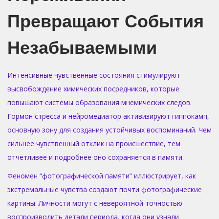
Превращают События
Незабываемыми
Интенсивные чувственные состояния стимулируют
высвобождение химических посредников, которые
повышают системы образования мнемических следов.
Гормон стресса и нейромедиатор активизируют гиппокамп,
основную зону для создания устойчивых воспоминаний. Чем
сильнее чувственный отклик на происшествие, тем
отчетливее и подробнее оно сохраняется в памяти.
Феномен “фотографической памяти” иллюстрирует, как
экстремальные чувства создают почти фотографические
картины. Личности могут с невероятной точностью
воспроизводить детали периода, когда они узнали