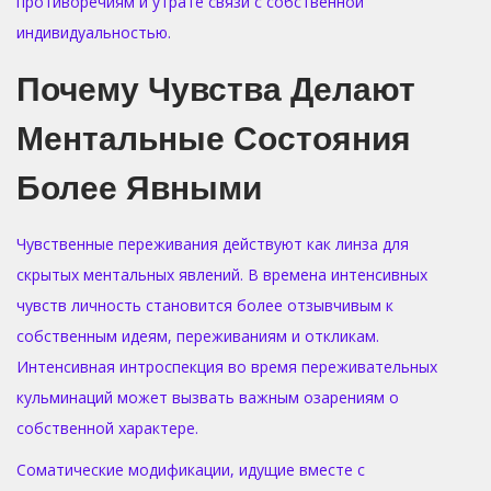
противоречиям и утрате связи с собственной
индивидуальностью.
Почему Чувства Делают
Ментальные Состояния
Более Явными
Чувственные переживания действуют как линза для
скрытых ментальных явлений. В времена интенсивных
чувств личность становится более отзывчивым к
собственным идеям, переживаниям и откликам.
Интенсивная интроспекция во время переживательных
кульминаций может вызвать важным озарениям о
собственной характере.
Соматические модификации, идущие вместе с