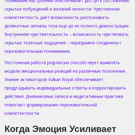
Понимание настроений обеспечивает доступ к постижению
скрытых побуждений и желаний личности. Чувственная
компетентность дает возможность распознавать
деликатные сигналы тела еще до их полного демонстрации.
Внутренняя чувствительность – возможность чувствовать
скрытые телесные ощущения – неразрывно соединена с
переживательным пониманием.
Постоянная работа рефлексии способствует выявлять
модели эмоциональных реакций на различные положения.
Знание активаторов Vulkan Royal обеспечивает
предугадывать индивидуальные ответы и корректировать
действия. Дневниковые записи и медитативные практики
помогают формированию переживательной
компетентности.
Когда Эмоция Усиливает