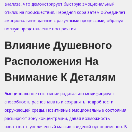
анализа, что демонстрирует быструю эмоциональный
отклик на происшествия. Передняя кора затем объединяет
эмоциональные данные с разумными процессами, образуя
полную представление восприятия.
Влияние Душевного
Расположения На
Внимание К Деталям
Эмоциональное состояние радикально модифицирует
способность распознавать и сохранять подробности
окружающей среды. Позитивные эмоциональные состояния
расширяют зону концентрации, давая возможность
охватывать увеличенный массив сведений одновременно. В