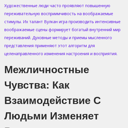
Художественные люди часто проявляют повышенную
переживательную восприимчивость на воображаемые
стимулы. Их талант Вулкан игра производить интенсивные
воображаемые сцены формирует богатый внутренний мир
переживаний. Духовные методы и приемы мысленного
представления применяют этот алгоритм для
целенаправленного изменения настроения и восприятия.
Межличностные
Чувства: Как
Взаимодействие С
Людьми Изменяет