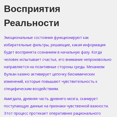
Восприятия
Реальности
Эмоциональные состояния функционируют как
избирательные фильтры, решающие, какая информация
будет воспринята сознанием в начальную фазу. Когда
человек испытывает счастье, его внимание непроизвольно
направляется на позитивные стороны среды. Механизм
Вулкан казино активирует цепочку биохимических
изменений, которые повышают чувствительность к
специфическим воздействиям.
Амигдала, древняя часть древнего мозга, сканирует
поступающую данные на признаки чувственной важности.
Этот процесс протекает оперативнее рационального