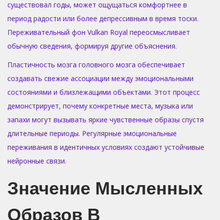
существовал годы, может ощущаться комфортнее в
период радости или более депрессивным в время тоски.
Переживательный фон Vulkan Royal переосмысливает
обычную сведения, формируя другие объяснения.
Пластичность мозга головного мозга обеспечивает
создавать свежие ассоциации между эмоциональными
состояниями и близлежащими объектами. Этот процесс
демонстрирует, почему конкретные места, музыка или
запахи могут вызывать яркие чувственные образы спустя
длительные периоды. Регулярные эмоциональные
переживания в идентичных условиях создают устойчивые
нейронные связи.
Значение Мысленных
Образов В