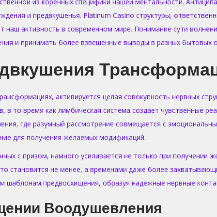
ственной из коренных специфики нашей ментальности. Антицип
ждения и предвкушенья. Platinum Casino структуры, ответствен
ют наш активность в современном мире. Понимание сути волнен
ния и принимать более взвешенные выводы в разных бытовых о
едвкушения Трансформа
рансформациях, активируется целая совокупность нервных стру
в, в то время как лимбическая система создает чувственные ре
шения, где разумный рассмотрение совмещается с эмоциональны
ение для получения желаемых модификаций.
нных с призом, намного усиливается не только при получении же
то становится не менее, а временами даже более захватывающ
м шаблонам предвосхищения, образуя надежные нервные контак
щении Воодушевления