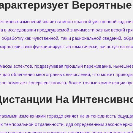
арактеризует Вероятные
ективных изменений является многогранной умственной задани
а в исследовании предвкушаемой значимости разных версий г
обработку как чувственной, так и рациональной сведений, обр
характеристики функционируют автоматически, зачастую на нео
 массы аспектов, подразумевая прошлый переживание, нынешнее
ки для облегчения многогранных вычислений, что может привод
сов помогает совершенствовать более точные компетенции про
Дистанции На Интенсивн
гаемыми изменениями гораздо влияет на интенсивность ощущае
их темпоральной отдаленности, идя определенным закономерно
ные предвосхищения и понижать понимание предполагаемых небл