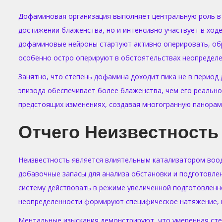
Дофаминовая организация выполняет центральную роль в
достижении блаженства, но и интенсивно участвует в хо
дофаминовые нейроны стартуют активно оперировать, обр
особенно остро оперируют в обстоятельствах неопределен
Занятно, что степень дофамина доходит пика не в период
эпизода обеспечивает более блаженства, чем его реально
предстоящих изменениях, создавая многогранную панорам
Отчего Неизвестность
Неизвестность является влиятельным катализатором воод
добавочные запасы для анализа обстановки и подготовле
систему действовать в режиме увеличенной подготовленно
неопределенности формируют специфическое натяжение, 
Ментальные изыскания демонстрируют, что умеренная ст