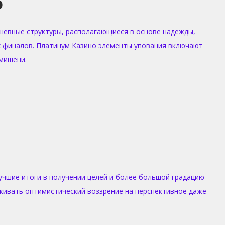
о
шевные структуры, располагающиеся в основе надежды,
 финалов. Платинум Казино элементы упования включают
мишени.
учшие итоги в получении целей и более большой градацию
живать оптимистический воззрение на перспективное даже