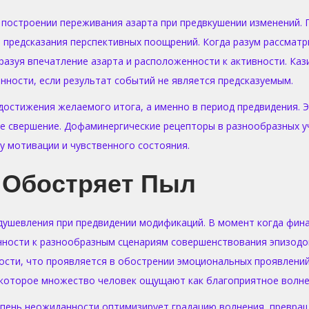
 построении переживания азарта при предвкушении изменений.
де предсказания перспективных поощрений. Когда разум рассма
азуя впечатление азарта и расположенности к активности. Ка
ности, если результат событий не является предсказуемым.
 достижения желаемого итога, а именно в период предвидения.
е свершение. Дофаминергические рецепторы в разнообразных у
у мотивации и чувственного состояния.
 Обостряет Пыл
ушевления при предвидении модификаций. В момент когда финал
нности к разнообразным сценариям совершенствования эпизодо
сти, что проявляется в обострении эмоциональных проявлений 
которое множество человек ощущают как благоприятное волне
епень неожиданности оптимизирует градацию волнения, превра