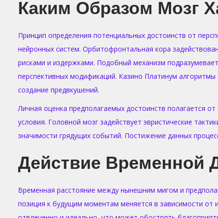
Каким Образом Мозг Х
Принцип определения потенциальных достоинств от персп
нейронных систем. Орбитофронтальная кора задействован
рисками и издержками. Подобный механизм подразумевает 
перспективных модификаций. Казино Платинум алгоритмы 
создание предвкушений.
Личная оценка предполагаемых достоинств полагается от
условия. Головной мозг задействует эвристические такти
значимости грядущих событий. Постижение данных процес
Действие Временной 
Временная расстояние между нынешним мигом и предпола
позиция к будущим моментам меняется в зависимости от 
отвлеченно и идеально, что может обострять благоприят