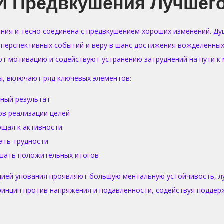
И Предвкушения Лучшег
ия и тесно соединена с предвкушением хороших изменений. Ду
перспективных событий и веру в шанс достижения вожделенных
т мотивацию и содействуют устранению затруднений на пути к 
, включают ряд ключевых элементов:
ный результат
ов реализации целей
щая к активности
ать трудности
ушать положительных итогов
цией упования проявляют большую ментальную устойчивость, л
ринцип против напряжения и подавленности, содействуя поддер