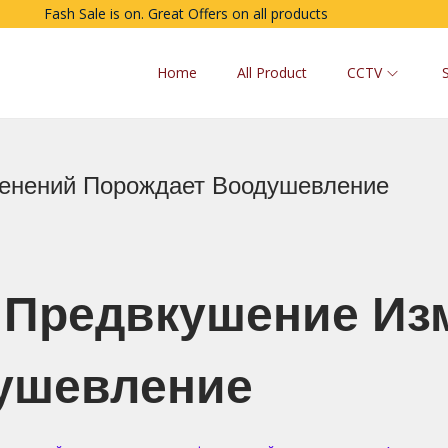
Fash Sale is on. Great Offers on all products
Home
All Product
CCTV
енений Порождает Воодушевление
 Предвкушение Из
ушевление