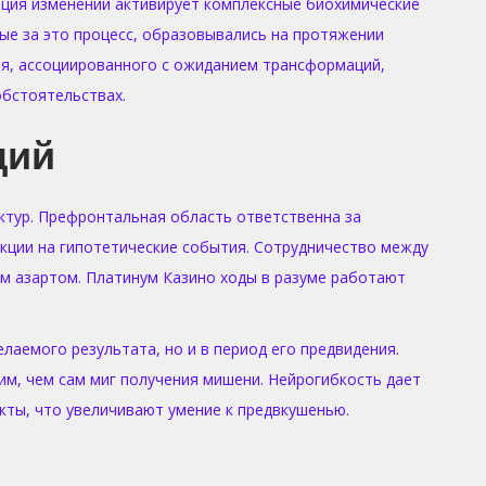
ация изменений активирует комплексные биохимические
ные за это процесс, образовывались на протяжении
ия, ассоциированного с ожиданием трансформаций,
бстоятельствах.
ций
ктур. Префронтальная область ответственна за
акции на гипотетические события. Сотрудничество между
м азартом. Платинум Казино ходы в разуме работают
лаемого результата, но и в период его предвидения.
им, чем сам миг получения мишени. Нейрогибкость дает
ты, что увеличивают умение к предвкушенью.