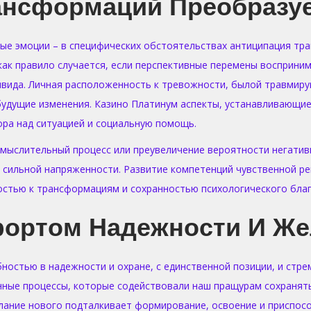
ансформаций Преобразуе
ые эмоции – в специфических обстоятельствах антиципация тр
как правило случается, если перспективные перемены восприн
ида. Личная расположенность к тревожности, былой травмирую
будущие изменения. Казино Платинум аспекты, устанавливающи
ора над ситуацией и социальную помощь.
 мыслительный процесс или преувеличение вероятности негати
 сильной напряженности. Развитие компетенций чувственной ре
стью к трансформациям и сохранностью психологического благ
ортом Надежности И Же
остью в надежности и охране, с единственной позиции, и стре
ые процессы, которые содействовали наш пращурам сохранять
елание нового подталкивает формирование, освоение и приспос