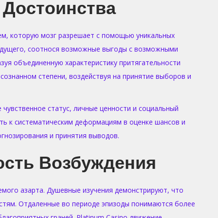
 Достоинства
ем, которую мозг разрешает с помощью уникальных
рядущего, соотнося возможные выгоды с возможными
азуя объединенную характеристику притягательности
сознанном степени, воздействуя на принятие выборов и
 чувственное статус, личные ценности и социальный
ить к систематическим деформациям в оценке шансов и
гнозирования и принятия выводов.
ость Возбуждения
мого азарта. Душевные изучения демонстрируют, что
стям. Отдаленные во периоде эпизоды понимаются более
агоприятных граней. Platinum Casino движение