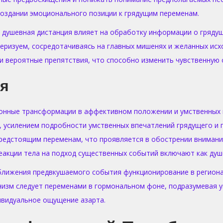
оздании эмоционального позиции к грядущим переменам.
 душевная дистанция влияет на обработку информации о грядущ
еризуем, сосредотачиваясь на главных мишенях и желанных ис
и вероятные препятствия, что способно изменить чувственную 
ия
онные трансформации в аффективном положении и умственных 
, усилением подробности умственных впечатлений грядущего и
предстоящим переменам, что проявляется в обострении вниман
еакции тела на подход существенных событий включают как душ
ближения предвкушаемого события функционирование в регионах
низм следует переменами в гормональном фоне, подразумевая у
ивидуальное ощущение азарта.