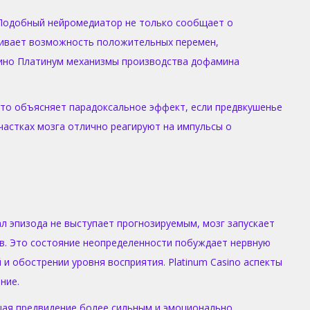
 Подобный нейромедиатор не только сообщает о
тривает возможность положительных перемен,
зино Платинум механизмы производства дофамина
 Это объясняет парадоксальное эффект, если предвкушенье
частках мозга отлично реагируют на импульсы о
 эпизода не выступает прогнозируемым, мозг запускает
в. Это состояние неопределенности побуждает нервную
и обострении уровня восприятия. Platinum Casino аспекты
ние.
щая предвидение более сильным и эмоционально