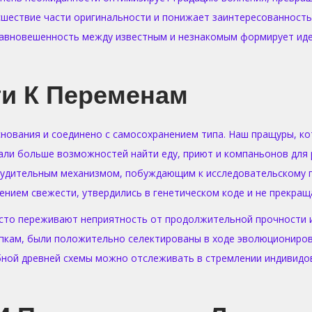
ествие части оригинальности и понижает заинтересованность,
равновешенность между известным и незнакомым формирует иде
ги К Переменам
нования и соединено с самосохранением типа. Наш пращуры, ко
али больше возможностей найти еду, приют и компаньонов для
удительным механизмом, побуждающим к исследовательскому п
ением свежести, утвердились в генетическом коде и не прекращ
асто переживают неприятность от продолжительной прочности и
пкам, были положительно селектированы в ходе эволюциониров
ной древней схемы можно отслеживать в стремлении индивидов