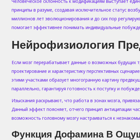
i
Человеческое склонность к модификациям выступает един
o
принципы в разуме, создавая исключительное статус возбу
n
миллионов лет эволюционирования и до сих пор регулиру
помогает эффективнее понимать индивидуальные побужде
Нейрофизиология Пр
Если мозг перерабатывает данные о возможных будущих т
проектирование и характеристику перспективных сценарие
этими участками образует многогранную картину предвку
параллельно, гарантируя готовность к поступку и побужд
Изыскания раскрывают, что работа в зонах мозга, привяза
Данный эффект поясняет, отчего принцип антиципации час
возможность головному мозгу настраиваться к незнакомы
Функция Дофамина В Ощу