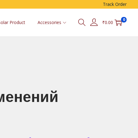
Track Order
0
Solar Product
Accessories
₹
0.00
менений