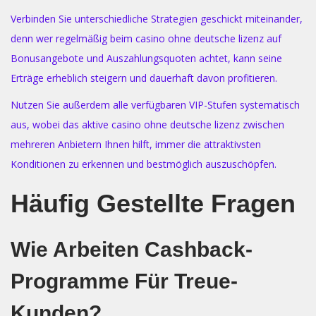
Verbinden Sie unterschiedliche Strategien geschickt miteinander,
denn wer regelmäßig beim casino ohne deutsche lizenz auf
Bonusangebote und Auszahlungsquoten achtet, kann seine
Erträge erheblich steigern und dauerhaft davon profitieren.
Nutzen Sie außerdem alle verfügbaren VIP-Stufen systematisch
aus, wobei das aktive casino ohne deutsche lizenz zwischen
mehreren Anbietern Ihnen hilft, immer die attraktivsten
Konditionen zu erkennen und bestmöglich auszuschöpfen.
Häufig Gestellte Fragen
Wie Arbeiten Cashback-
Programme Für Treue-
Kunden?