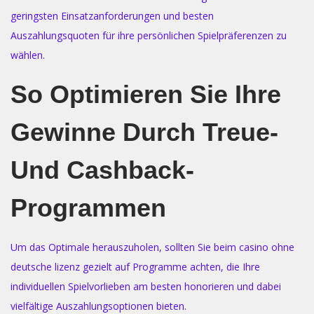
geringsten Einsatzanforderungen und besten
Auszahlungsquoten für ihre persönlichen Spielpräferenzen zu
wählen.
So Optimieren Sie Ihre
Gewinne Durch Treue-
Und Cashback-
Programmen
Um das Optimale herauszuholen, sollten Sie beim casino ohne
deutsche lizenz gezielt auf Programme achten, die Ihre
individuellen Spielvorlieben am besten honorieren und dabei
vielfältige Auszahlungsoptionen bieten.