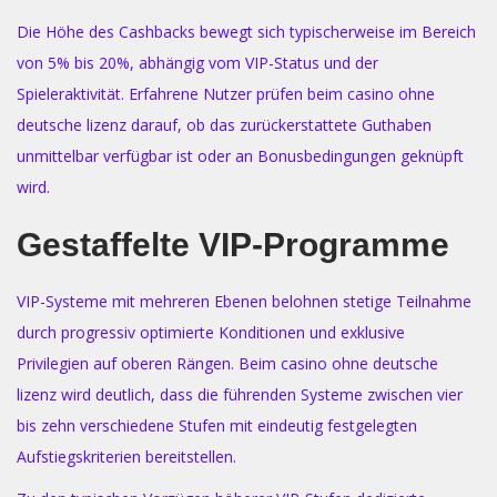
Die Höhe des Cashbacks bewegt sich typischerweise im Bereich
von 5% bis 20%, abhängig vom VIP-Status und der
Spieleraktivität. Erfahrene Nutzer prüfen beim casino ohne
deutsche lizenz darauf, ob das zurückerstattete Guthaben
unmittelbar verfügbar ist oder an Bonusbedingungen geknüpft
wird.
Gestaffelte VIP-Programme
VIP-Systeme mit mehreren Ebenen belohnen stetige Teilnahme
durch progressiv optimierte Konditionen und exklusive
Privilegien auf oberen Rängen. Beim casino ohne deutsche
lizenz wird deutlich, dass die führenden Systeme zwischen vier
bis zehn verschiedene Stufen mit eindeutig festgelegten
Aufstiegskriterien bereitstellen.