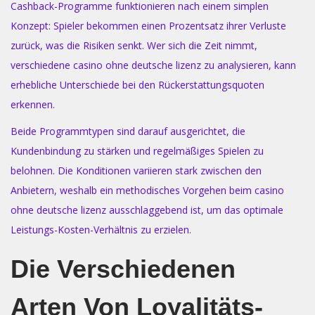
Cashback-Programme funktionieren nach einem simplen
Konzept: Spieler bekommen einen Prozentsatz ihrer Verluste
zurück, was die Risiken senkt. Wer sich die Zeit nimmt,
verschiedene casino ohne deutsche lizenz zu analysieren, kann
erhebliche Unterschiede bei den Rückerstattungsquoten
erkennen.
Beide Programmtypen sind darauf ausgerichtet, die
Kundenbindung zu stärken und regelmäßiges Spielen zu
belohnen. Die Konditionen variieren stark zwischen den
Anbietern, weshalb ein methodisches Vorgehen beim casino
ohne deutsche lizenz ausschlaggebend ist, um das optimale
Leistungs-Kosten-Verhältnis zu erzielen.
Die Verschiedenen
Arten Von Loyalitäts-