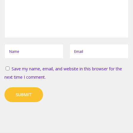
e
d
i
a
G
i
e
r
Save my name, email, and website in this browser for the
a
next time I comment.
l
l
s
l
o
t
s