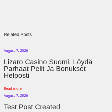
r
u
g
D
Related Posts
e
a
l
August 7, 2026
e
Lizaro Casino Suomi: Löydä
r
Parhaat Pelit Ja Bonukset
S
Helposti
i
m
Read more
u
August 7, 2026
l
a
Test Post Created
t