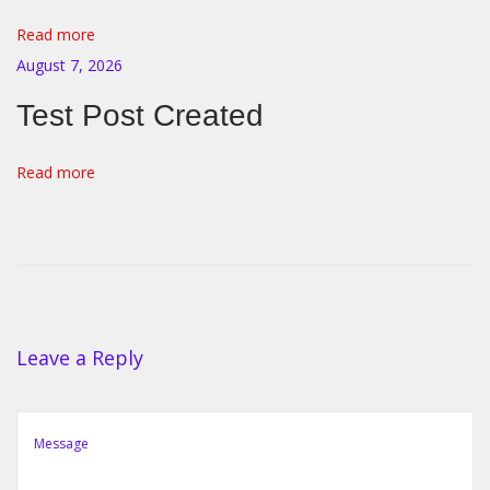
o
Read more
r
August 7, 2026
W
Test Post Created
i
e
Read more
l
k
a
E
n
c
Leave a Reply
y
k
l
o
p