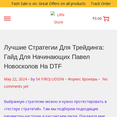
Fash Sale is on. Great Offers on all products
Track Order
₹
0.00
Лучшие Стратегии Для Трейдинга:
Гайд Для Начинающих Павел
Новосколов На DTF
.
.
.
P
P
May 22, 2024
by
SK FIROJ UDDIN
Форекс Брокеры
No
o
o
comments yet
s
s
t
t
Выбранную стратегию можно и нужно протестировать в
e
e
«тестере стратегий». Там мы подберем подходящие
d
d
параметры настроек и рассчитаем риски. Покажите мне