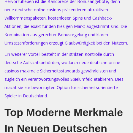
Hervorzuheben ist die Bandbreite der Bonusangebote, denn
neue deutsche online casinos präsentieren attraktiven
Willkommenspaketen, kostenlosen Spins und Cashback-
Aktionen, die exakt für den hiesigen Markt abgestimmt sind. Die
Kombination aus gerechter Bonusregelung und klaren
Umsatzanforderungen erzeugt Glaubwürdigkeit bei den Nutzern.
Ein weiterer Vorteil besteht in der strikten Kontrolle durch
deutsche Aufsichtsbehörden, wodurch neue deutsche online
casinos maximale Sicherheitsstandards gewährleisten und
zugleich ein verantwortungsvolles Spielumfeld etablieren. Dies
macht sie zur bevorzugten Option für sicherheitsorientierte
Spieler in Deutschland.
Top Moderne Merkmale
In Neuen Deutschen