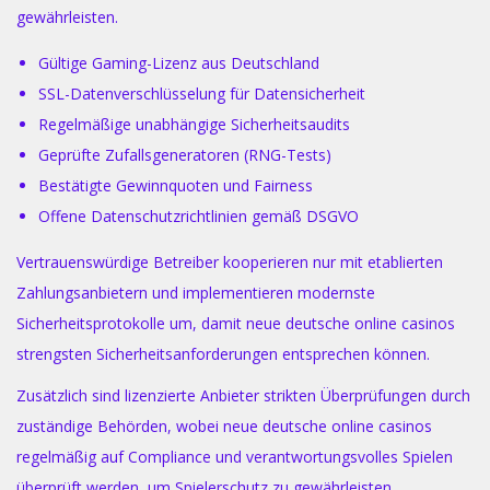
gewährleisten.
Gültige Gaming-Lizenz aus Deutschland
SSL-Datenverschlüsselung für Datensicherheit
Regelmäßige unabhängige Sicherheitsaudits
Geprüfte Zufallsgeneratoren (RNG-Tests)
Bestätigte Gewinnquoten und Fairness
Offene Datenschutzrichtlinien gemäß DSGVO
Vertrauenswürdige Betreiber kooperieren nur mit etablierten
Zahlungsanbietern und implementieren modernste
Sicherheitsprotokolle um, damit neue deutsche online casinos
strengsten Sicherheitsanforderungen entsprechen können.
Zusätzlich sind lizenzierte Anbieter strikten Überprüfungen durch
zuständige Behörden, wobei neue deutsche online casinos
regelmäßig auf Compliance und verantwortungsvolles Spielen
überprüft werden, um Spielerschutz zu gewährleisten.