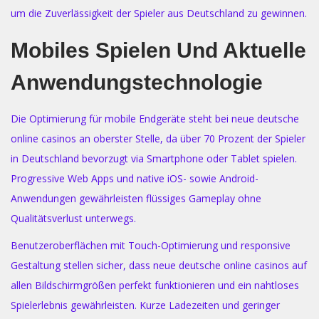
um die Zuverlässigkeit der Spieler aus Deutschland zu gewinnen.
Mobiles Spielen Und Aktuelle
Anwendungstechnologie
Die Optimierung für mobile Endgeräte steht bei neue deutsche
online casinos an oberster Stelle, da über 70 Prozent der Spieler
in Deutschland bevorzugt via Smartphone oder Tablet spielen.
Progressive Web Apps und native iOS- sowie Android-
Anwendungen gewährleisten flüssiges Gameplay ohne
Qualitätsverlust unterwegs.
Benutzeroberflächen mit Touch-Optimierung und responsive
Gestaltung stellen sicher, dass neue deutsche online casinos auf
allen Bildschirmgrößen perfekt funktionieren und ein nahtloses
Spielerlebnis gewährleisten. Kurze Ladezeiten und geringer