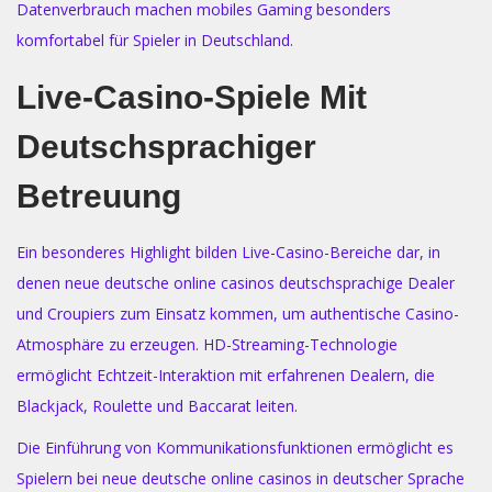
Datenverbrauch machen mobiles Gaming besonders
komfortabel für Spieler in Deutschland.
Live-Casino-Spiele Mit
Deutschsprachiger
Betreuung
Ein besonderes Highlight bilden Live-Casino-Bereiche dar, in
denen neue deutsche online casinos deutschsprachige Dealer
und Croupiers zum Einsatz kommen, um authentische Casino-
Atmosphäre zu erzeugen. HD-Streaming-Technologie
ermöglicht Echtzeit-Interaktion mit erfahrenen Dealern, die
Blackjack, Roulette und Baccarat leiten.
Die Einführung von Kommunikationsfunktionen ermöglicht es
Spielern bei neue deutsche online casinos in deutscher Sprache