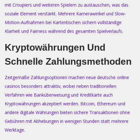
mit Croupiers und weiteren Spielern zu austauschen, was das
soziale Element verstärkt. Mehrere Kamerawinkel und Slow-
Motion-Aufnahmen bei Kartentischen sichern vollständige
Klarheit und Fairness während des gesamten Spielverlaufs.
Kryptowährungen Und
Schnelle Zahlungsmethoden
Zeitgemäße Zahlungsoptionen machen neue deutsche online
casinos besonders attraktiv, wobei neben traditionellen
Verfahren wie Banküberweisung und Kreditkarte auch
Kryptowährungen akzeptiert werden. Bitcoin, Ethereum und
andere digitale Währungen bieten sichere Transaktionen ohne
Gebühren mit Abhebungen in wenigen Stunden statt mehrere
Werktage.