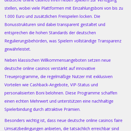
stellen, wobei viele Plattformen mit Einzahlungsboni von bis zu
1.000 Euro und zusätzlichen Freispielen locken. Die
Bonusstrukturen sind dabei transparent gestaltet und
entsprechen die hohen Standards der deutschen
Regulierungsbehörden, was Spielern vollständige Transparenz
gewährleistet.
Neben klassischen Willkommensangeboten setzen neue
deutsche online casinos verstärkt auf innovative
Treueprogramme, die regelmäßige Nutzer mit exklusiven
Vorteilen wie Cashback-Angebote, VIP-Status und
personalisierten Boni belohnen. Diese Programme schaffen
einen echten Mehrwert und unterstützen eine nachhaltige
Spielerbindung durch attraktive Prämien.
Besonders wichtig ist, dass neue deutsche online casinos faire
Umsatzbedingungen anbieten, die tatsächlich erreichbar sind