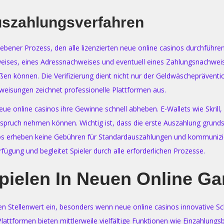
uszahlungsverfahren
eschriebener Prozess, den alle lizenzierten neue online casinos durch
sweises, eines Adressnachweises und eventuell eines Zahlungsnachwei
en können. Die Verifizierung dient nicht nur der Geldwäschepräventio
nweisungen zeichnet professionelle Plattformen aus.
eue online casinos ihre Gewinne schnell abheben. E-Wallets wie Skrill
uch nehmen können. Wichtig ist, dass die erste Auszahlung grundsätz
os erheben keine Gebühren für Standardauszahlungen und kommunizie
fügung und begleitet Spieler durch alle erforderlichen Prozesse.
pielen In Neuen Online G
n Stellenwert ein, besonders wenn neue online casinos innovative 
tformen bieten mittlerweile vielfältige Funktionen wie Einzahlungsbe