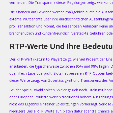
vermeiden. Die Transparenz dieser Regelungen zeigt, wie kunden
Die Chancen auf Gewinne werden maßgeblich durch die Auszahlu
externe Prüfberichte über ihre durchschnittlichen Auszahlungsr
pro Transaktion und Monat, die bei seriösen Anbietern keine
branchenüblich und kundenfreundlich. Versteckte Gebühren ode
RTP-Werte Und Ihre Bedeut
Der RTP-Wert (Return to Player) zeigt, wie viel Prozent der Ein
anzubieten, die typischerweise zwischen 95% und 98% liegen. 
oder iTech Labs überprüft. Slots mit besseren RTP-Quoten bieten
dieser Werte zeugt von Zuverlässigkeit und Transparenz des An
Bei der Spielauswahl sollten Spieler gezielt nach Titeln mit ho
oder European Roulette weisen traditionell höhere Auszahlungsqu
nicht das Ergebnis einzelner Spielsitzungen vorhersagt. Seriöse
niedrigere Basis-RTP-Werte auf, bieten dafür aber die Chance 