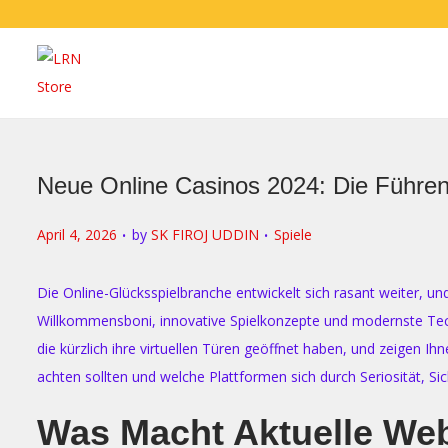
S
S
k
k
i
i
p
p
Neue Online Casinos 2024: Die Führen
t
t
o
o
.
.
P
P
April 4, 2026
by
SK FIROJ UDDIN
Spiele
n
c
o
o
a
o
s
s
Die Online-Glücksspielbranche entwickelt sich rasant weiter, un
v
n
t
t
Willkommensboni, innovative Spielkonzepte und modernste Techno
i
t
e
e
die kürzlich ihre virtuellen Türen geöffnet haben, und zeigen
g
e
d
d
achten sollten und welche Plattformen sich durch Seriosität, Si
a
n
o
i
t
t
Was Macht Aktuelle Web
n
n