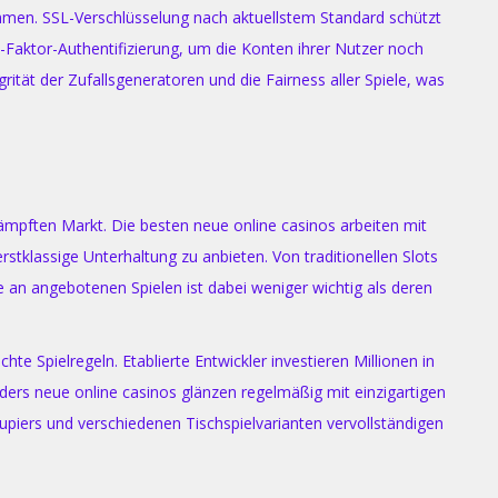
men. SSL-Verschlüsselung nach aktuellstem Standard schützt
i-Faktor-Authentifizierung, um die Konten ihrer Nutzer noch
ität der Zufallsgeneratoren und die Fairness aller Spiele, was
ämpften Markt. Die besten neue online casinos arbeiten mit
tklassige Unterhaltung zu anbieten. Von traditionellen Slots
e an angebotenen Spielen ist dabei weniger wichtig als deren
e Spielregeln. Etablierte Entwickler investieren Millionen in
ers neue online casinos glänzen regelmäßig mit einzigartigen
upiers und verschiedenen Tischspielvarianten vervollständigen