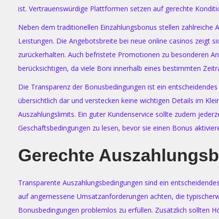
ist. Vertrauenswürdige Plattformen setzen auf gerechte Kondi
Neben dem traditionellen Einzahlungsbonus stellen zahlreiche 
Leistungen. Die Angebotsbreite bei neue online casinos zeigt 
zurückerhalten. Auch befristete Promotionen zu besonderen Anl
berücksichtigen, da viele Boni innerhalb eines bestimmten Zeitr
Die Transparenz der Bonusbedingungen ist ein entscheidendes 
übersichtlich dar und verstecken keine wichtigen Details im 
Auszahlungslimits. Ein guter Kundenservice sollte zudem jederz
Geschäftsbedingungen zu lesen, bevor sie einen Bonus aktivie
Gerechte Auszahlungs
Transparente Auszahlungsbedingungen sind ein entscheidendes 
auf angemessene Umsatzanforderungen achten, die typischerwei
Bonusbedingungen problemlos zu erfüllen. Zusätzlich sollten