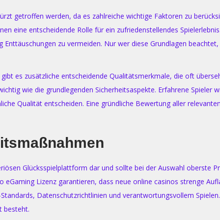
türzt getroffen werden, da es zahlreiche wichtige Faktoren zu berücks
n eine entscheidende Rolle für ein zufriedenstellendes Spielerlebnis. E
tig Enttäuschungen zu vermeiden. Nur wer diese Grundlagen beachtet,
t es zusätzliche entscheidende Qualitätsmerkmale, die oft übersehe
ichtig wie die grundlegenden Sicherheitsaspekte. Erfahrene Spieler w
iche Qualität entscheiden. Eine gründliche Bewertung aller relevanten 
heitsmaßnahmen
seriösen Glücksspielplattform dar und sollte bei der Auswahl oberste
eGaming Lizenz garantieren, dass neue online casinos strenge Aufla
andards, Datenschutzrichtlinien und verantwortungsvollem Spielen. Oh
t besteht.