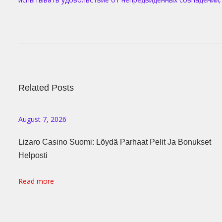
P
К
P
r
а
O
e
к
v
и
S
i
м
o
Related Posts
о
T
u
б
s
р
August 7, 2026
N
p
а
Lizaro Casino Suomi: Löydä Parhaat Pelit Ja Bonukset
o
з
A
Helposti
s
о
t
м
V
Read more
:
э
м
I
о