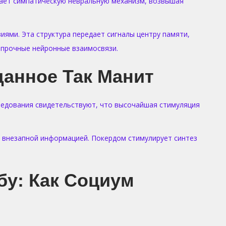
чает симпатическую невральную механизм, возвышая
ями. Эта структура передает сигналы центру памяти,
прочные нейронные взаимосвязи.
анное Так Манит
следования свидетельствуют, что высочайшая стимуляция
, внезапной информацией. Покердом стимулирует синтез
бу: Как Социум