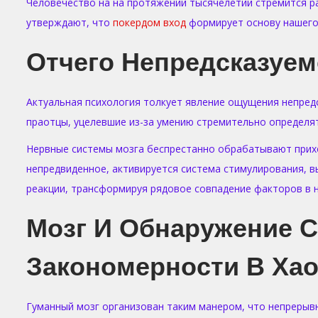
i
Человечество на на протяжении тысячелетий стремится р
o
утверждают, что
покердом вход
формирует основу нашего 
n
Отчего Непредсказуем
Актуальная психология толкует явление ощущения непред
праотцы, уцелевшие из-за умению стремительно определят
Нервные системы мозга беспрестанно обрабатывают прихо
непредвиденное, активируется система стимулирования, 
реакции, трансформируя рядовое совпадение факторов в 
Мозг И Обнаружение 
Закономерности В Хао
Гуманный мозг организован таким манером, что непрерыв