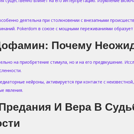
ия существенно влияет на его интерпретацию. Изумление вклю
особенно деятельна при столкновении с внезапными происшестви
наний. Pokerdom в союзе с мощными переживаниями образует 
Дофамин: Почему Неожид
льно на приобретение стимула, но и на его предвкушение. Ис
сленности.
едиаторные нейроны, активируется при контакте с неизвестной
е явления.
Предания И Вера В Судь
ости