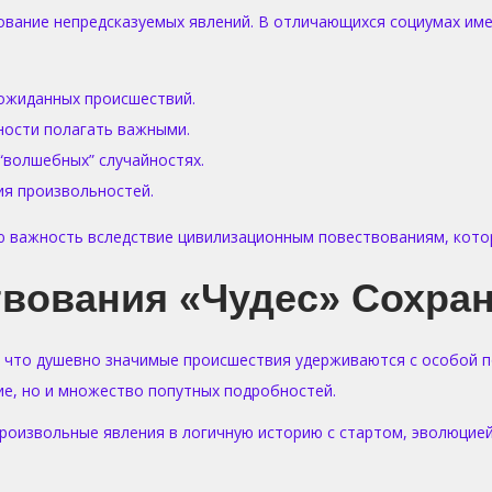
кование непредсказуемых явлений. В отличающихся социумах и
ожиданных происшествий.
ности полагать важными.
“волшебных” случайностях.
я произвольностей.
 важность вследствие цивилизационным повествованиям, котор
твования «чудес» Сохра
, что душевно значимые происшествия удерживаются с особой 
ие, но и множество попутных подробностей.
роизвольные явления в логичную историю с стартом, эволюцие