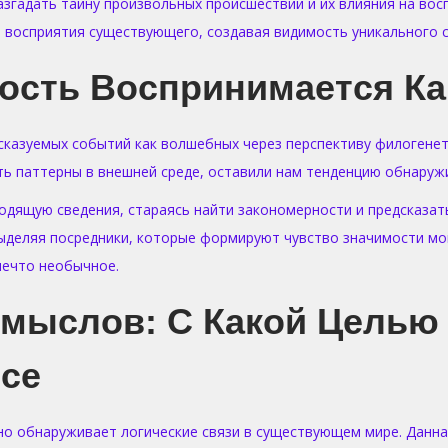
азгадать тайну произвольных происшествий и их влияния на во
восприятия существующего, создавая видимость уникального со
ость Воспринимается Ка
сказуемых событий как волшебных через перспективу филогене
ь паттерны в внешней среде, оставили нам тенденцию обнаружив
дящую сведения, стараясь найти закономерности и предсказать
выделяя посредники, которые формируют чувство значимости мо
нечто необычное.
Смыслов: С Какой Целью
се
но обнаруживает логические связи в существующем мире. Данн