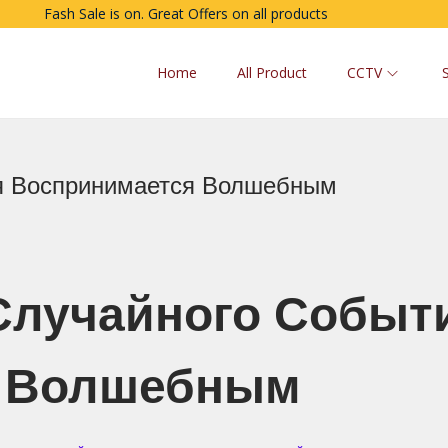
Fash Sale is on. Great Offers on all products
Home
All Product
CCTV
ия Воспринимается Волшебным
Случайного Событ
я Волшебным