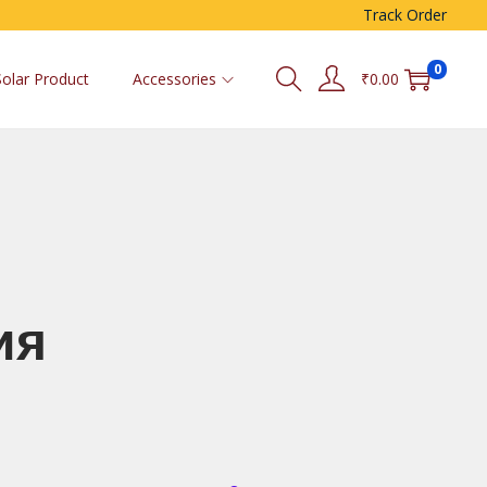
Track Order
0
Solar Product
Accessories
₹
0.00
ия