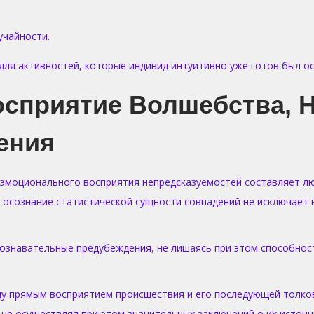
учайности.
ля активностей, которые индивид интуитивно уже готов был о
осприятие Волшебства, 
ения
 эмоционального восприятия непредсказуемостей составляет л
о осознание статистической сущности совпадений не исключает
ознавательные предубеждения, не лишаясь при этом способнос
у прямым восприятием происшествия и его последующей толков
не осуществляя при этом значительных заключений о их источни