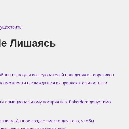
существить.
Не Лишаясь
юбопытство для исследователей поведения и теоретиков.
 возможности наслаждаться их привлекательностью и
ти к эмоциональному восприятию. Pokerdom допустимо
анием. Данное создает место для того, чтобы
ках или значении для грядущего.