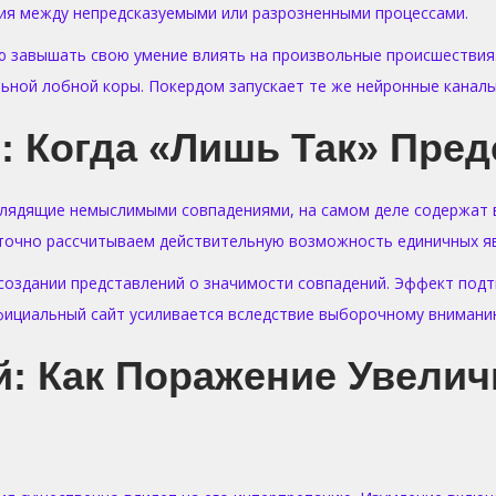
я между непредсказуемыми или разрозненными процессами.
ю завышать свою умение влиять на произвольные происшествия
ьной лобной коры. Покердом запускает те же нейронные каналы
 Когда «лишь Так» Пред
глядящие немыслимыми совпадениями, на самом деле содержат 
еточно рассчитываем действительную возможность единичных я
создании представлений о значимости совпадений. Эффект под
ициальный сайт усиливается вследствие выборочному внимани
й: Как Поражение Увели