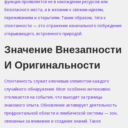
функция проявляется не в нахождении ресурсов или
безопасного места, а в желании к свежим идееям,
переживаниям и открытиям. Таким образом, тяга к
спонтанности — это отражение изначального побуждения
открывающего, встроенного природой.
Значение Внезапности
И Оригинальности
Спонтанность служит ключевым элементом каждого
случайного обнаружения. Мозг особенно интенсивно
откликается на события, что выходят за границы
знакомого опыта. Обновление активирует деятельность
префронтальной области и лимбической системы — зон,
связанных за внимание и создание знаний. Такое