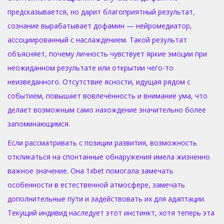
предсказывается, но дарит благоприятный результат,
сознание вырабатывает дофамин — нейромедиатор,
ассоциированный с наслаждением. Такой результат
объясняет, почему личность чувствует яркие эмоции при
неожиданном результате или открытии чего-то
неизведанного. Отсутствие ясности, идущая рядом с
событием, повышает вовлечённость и внимание ума, что
делает возможным само нахождение значительно более
запоминающимся.
Если рассматривать с позиции развития, возможность
откликаться на спонтанные обнаружения имела жизненно
важное значение. Она 1xbet помогала замечать
особенности в естественной атмосфере, замечать
дополнительные пути и задействовать их для адаптации.
Текущий индивид наследует этот инстинкт, хотя теперь эта