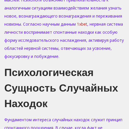
аналогичным ситуациям взаимодействием желания узнать
новое, вознаграждающего вознаграждения и переживания
новизны. Согласно научным данным
1xbet
, нервная система
личности воспринимает спонтанные находки как особую
форму исследовательского наслаждения, активируя работу
областей нервной системы, отвечающих за усвоение,
фокусировку и побуждение.
Психологическая
Сущность Случайных
Находок
Фундаментом интереса случайных находок служит принцип
спонтанного поощрения. В случае, когда факт не