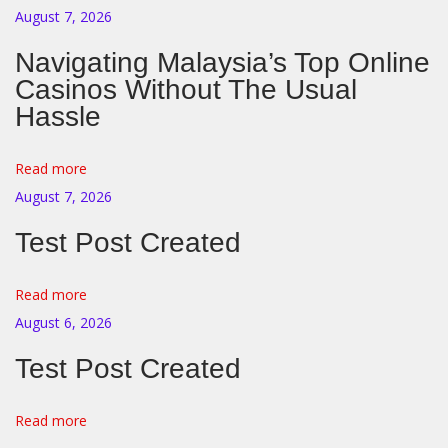
р
August 7, 2026
а
Navigating Malaysia’s Top Online
з
Casinos Without The Usual
о
Hassle
м
п
Read more
р
August 7, 2026
о
г
Test Post Created
н
о
Read more
з
August 6, 2026
ы
Test Post Created
д
е
Read more
й