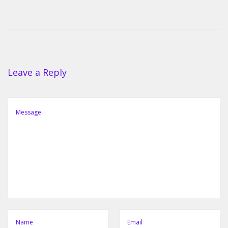
с
т
в
у
ю
Leave a Reply
т
н
а
в
о
с
п
р
и
я
т