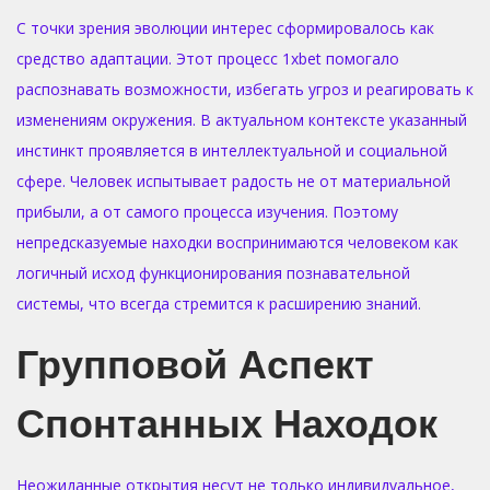
С точки зрения эволюции интерес сформировалось как
средство адаптации. Этот процесс 1xbet помогало
распознавать возможности, избегать угроз и реагировать к
изменениям окружения. В актуальном контексте указанный
инстинкт проявляется в интеллектуальной и социальной
сфере. Человек испытывает радость не от материальной
прибыли, а от самого процесса изучения. Поэтому
непредсказуемые находки воспринимаются человеком как
логичный исход функционирования познавательной
системы, что всегда стремится к расширению знаний.
Групповой Аспект
Спонтанных Находок
Неожиданные открытия несут не только индивидуальное,