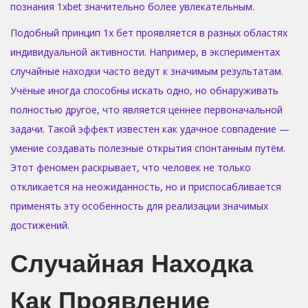
познания 1xbet значительно более увлекательным.
Подобный принцип 1х бет проявляется в разных областях
индивидуальной активности. Например, в экспериментах
случайные находки часто ведут к значимым результатам.
Учёные иногда способны искать одно, но обнаруживать
полностью другое, что является ценнее первоначальной
задачи. Такой эффект известен как удачное совпадение —
умение создавать полезные открытия спонтанным путём.
Этот феномен раскрывает, что человек не только
откликается на неожиданность, но и приспосабливается
применять эту особенность для реализации значимых
достижений.
Случайная Находка
Как Проявление