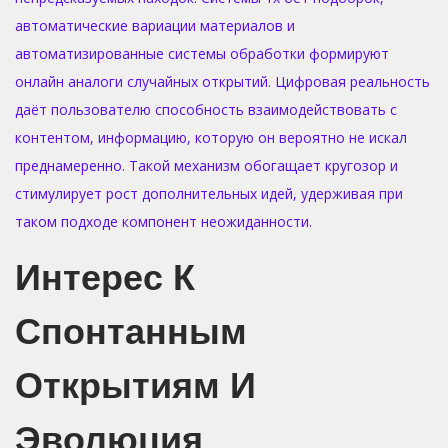
автоматические вариации материалов и
автоматизированные системы обработки формируют
онлайн аналоги случайных открытий. Цифровая реальность
даёт пользователю способность взаимодействовать с
контентом, информацию, которую он вероятно не искал
преднамеренно. Такой механизм обогащает кругозор и
стимулирует рост дополнительных идей, удерживая при
таком подходе компонент неожиданности.
Интерес К
Спонтанным
Открытиям И
Эволюция