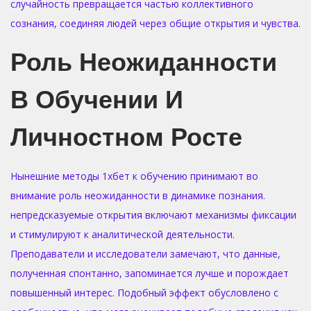
случайность превращается частью коллективного
сознания, соединяя людей через общие открытия и чувства.
Роль Неожиданности
В Обучении И
Личностном Росте
Нынешние методы 1хбет к обучению принимают во
внимание роль неожиданности в динамике познания.
непредсказуемые открытия включают механизмы фиксации
и стимулируют к аналитической деятельности.
Преподаватели и исследователи замечают, что данные,
полученная спонтанно, запоминается лучше и порождает
повышенный интерес. Подобный эффект обусловлено с