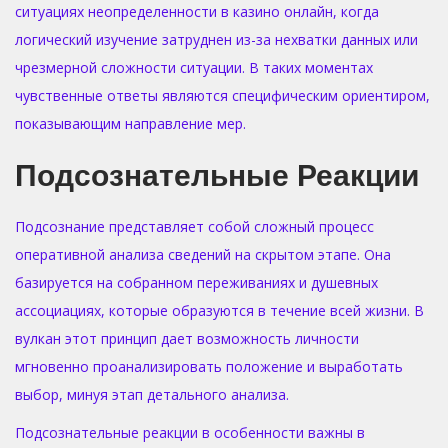
ситуациях неопределенности в казино онлайн, когда
логический изучение затруднен из-за нехватки данных или
чрезмерной сложности ситуации. В таких моментах
чувственные ответы являются специфическим ориентиром,
показывающим направление мер.
Подсознательные Реакции
Подсознание представляет собой сложный процесс
оперативной анализа сведений на скрытом этапе. Она
базируется на собранном переживаниях и душевных
ассоциациях, которые образуются в течение всей жизни. В
вулкан этот принцип дает возможность личности
мгновенно проанализировать положение и выработать
выбор, минуя этап детального анализа.
Подсознательные реакции в особенности важны в