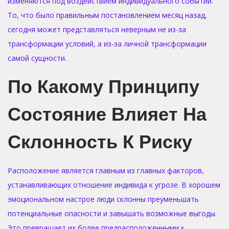
изменяются под воздействием индивидуального событий.
То, что было правильным постановлением месяц назад,
сегодня может представляться неверным не из-за
трансформации условий, а из-за личной трансформации
самой сущности.
По Какому Принципу
Состояние Влияет На
Склонность К Риску
Расположение является главным из главных факторов,
устанавливающих отношение индивида к угрозе. В хорошем
эмоциональном настрое люди склонны преуменьшать
потенциальные опасности и завышать возможные выгоды.
Это превращает их более предрасположенными к