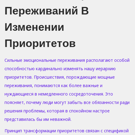
Переживаний В
Изменении
Приоритетов
Сильные эмоциональные переживания располагают особой
способностью кардинально изменять нашу иерархию
приоритетов. Происшествия, порождающие мощные
переживания, понимаются как более важные и
нуждающиеся в немедленного сосредоточения. Это
поясняет, почему люди могут забыть все обязанности ради
решения проблемы, которая в спокойном настрое
представилась бы им неважной.
Принцип трансформации приоритетов связан с спецификой