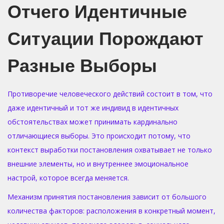
Отчего Идентичные
Ситуации Порождают
Разные Выборы
Противоречие человеческого действий состоит в том, что
даже идентичный и тот же индивид в идентичных
обстоятельствах может принимать кардинально
отличающиеся выборы. Это происходит потому, что
контекст выработки постановления охватывает не только
внешние элементы, но и внутреннее эмоциональное
настрой, которое всегда меняется.
Механизм принятия постановления зависит от большого
количества факторов: расположения в конкретный момент,