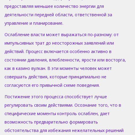
предоставляя меньшее количество энергии для
деятельности передней области, ответственной за
управление и планирование.
Ослабление власти может выражаться по-разному: от
импульсивных трат до неосторожных заявлений или
действий. Процесс включается особенно активно в
состоянии давления, влюбленности, ярости или восторга,
как в казино вулкан. В эти моменты человек может
совершать действия, которые принципиально не
согласуются его привычной схеме поведения.
Постижение этого процесса способствует лучше
регулировать своим действиями. Осознание того, что в
специфические моменты контроль ослаблен, дает
возможность предварительно формировать
обстоятельства для избежания нежелательных решений