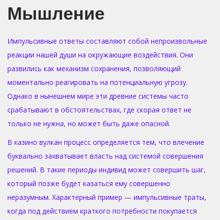
Мышление
Импульсивные ответы составляют собой непроизвольные
реакции нашей души на окружающие воздействия. Они
развились как механизм сохранения, позволяющий
моментально реагировать на потенциальную угрозу.
Однако в нынешнем мире эти древние системы часто
срабатывают в обстоятельствах, где скорая ответ не
только не нужна, но может быть даже опасной.
В казино вулкан процесс определяется тем, что влечение
буквально захватывает власть над системой совершения
решений. В такие периоды индивид может совершить шаг,
который позже будет казаться ему совершенно
неразумным. Характерный пример — импульсивные траты,
когда под действием краткого потребности покупается