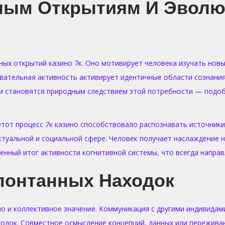
ным Открытиям И Эволю
х открытий казино 7к. Оно мотивирует человека изучать новы
вательная активность активирует идентичные области сознания,
и становятся природным следствием этой потребности — подоб
тот процесс 7к казино способствовало распознавать источники,
туальной и социальной сфере. Человек получает наслаждение не
нный итог активности когнитивной системы, что всегда направ
понтанных Находок
о и коллективное значение. Коммуникация с другими индивида
одок. Совместное осмысление концепций, данных или пережива