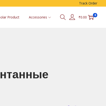
Track Order
0
Solar Product
Accessories
₹
0.00
онтанные