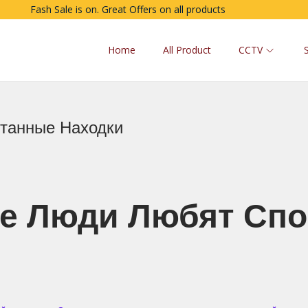
Fash Sale is on. Great Offers on all products
Home
All Product
CCTV
танные Находки
не Люди Любят Сп