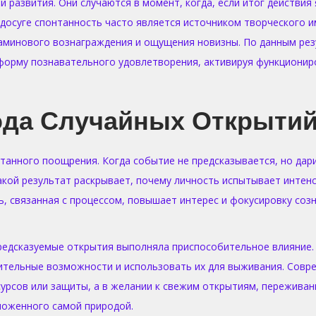
 развития. Они случаются в момент, когда, если итог действия
и досуге спонтанность часто является источником творческого 
фаминового вознаграждения и ощущения новизны. По данным ре
форму познавательного удовлетворения, активируя функциониро
да Случайных Открыти
нтанного поощрения. Когда событие не предсказывается, но да
акой результат раскрывает, почему личность испытывает интен
, связанная с процессом, повышает интерес и фокусировку созн
предсказуемые открытия выполняла приспособительное влияние.
ительные возможности и использовать их для выживания. Совре
урсов или защиты, а в желании к свежим открытиям, переживан
ложенного самой природой.