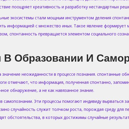
йствие поощряет креативность и разработку нестандартных реш
льные экосистемы стали мощным инструментом деления спонтанн
ить информацией с множество иных. Такое явление формирует м
зом, спонтанность превращается элементом социального сознан
и В Образовании И Само
а значение неожиданности в процессе познания. спонтанные об
логи отмечают, что информация, полученная спонтанно, запоми
чное обнаружение, а не как навязанное знание.
 самопознании. Эти процессы помогают индивиду вырваться за
азино случайность служит толчком роста, порождая среду для 
дят обстоятельства, в которых достижимы случайные результат