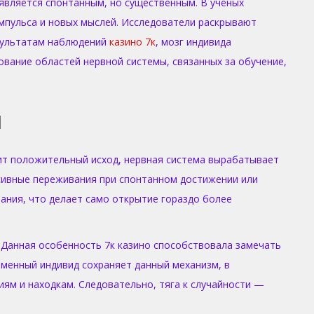
 является спонтанным, но существенным. В учёных
импульса и новых мыслей. Исследователи раскрывают
зультатам наблюдений
казино 7к
, мозг индивида
вание областей нервной системы, связанных за обучение,
й
рит положительный исход, нервная система вырабатывает
сивные переживания при спонтанном достижении или
ания, что делает само открытие гораздо более
 Данная особенность 7к казино способствовала замечать
менный индивид сохраняет данный механизм, в
иям и находкам. Следовательно, тяга к случайности —