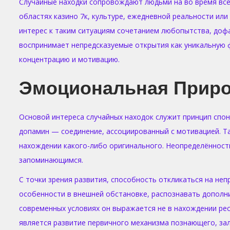
i
Случайные находки сопровождают людьми на во время всей
o
областях казино 7к, культуре, ежедневной реальности ил
n
интерес к таким ситуациям сочетанием любопытства, до
воспринимает непредсказуемые открытия как уникальную 
концентрацию и мотивацию.
Эмоциональная Приро
Основой интереса случайных находок служит принцип спо
допамин — соединение, ассоциированный с мотивацией. Т
нахождении какого-либо оригинального. Неопределённость
запоминающимся.
С точки зрения развития, способность откликаться на не
особенности в внешней обстановке, распознавать дополн
современных условиях он выражается не в нахождении рес
является развитие первичного механизма познающего, за