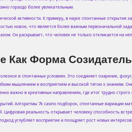
зино гораздо более увлекательным.
овеческой активности. К примеру, в науке спонтанные открытия
ностью новое, что является более важным первоначальной зада
ом. Он раскрывает, что человек не только откликается на неп
е Как Форма Созидатель
олезное в спонтанных условиях. Это соединяет озарение, фокус
бким мышлением и восприятием и высокой тягою к знаниям. Они
нно важно в креативных направлениях, где итог трудно строго 
крытий. Алгоритмы 7k casino подборок, спонтанные вариации м
й. Цифровая реальность открывает человеку способность встр
одход углубляет восприятие и поощряет рост новых интересов