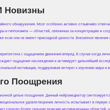
И Новизны
йного обнаружения. Мозг особенно активно отзывчиво отвеча
ры и гиппокампа — областей, связанных за концентрацию и созд
же если они не имеют прикладной ценности. Внезапное явление
переплетена с ощущением движения вперёд. В случае когда личн
ождает ощущение наслаждения и активирует дальнейший исследо
нальной мотивации, поддерживая интерес к изучению мира и вн
го Поощрения
ионной цепью поощрения. Данный нейромедиатор синтезируется
эмоциональное удовлетворение личность испытывает в первую 
ют гораздо более сильную реакцию мотивационных областей, 