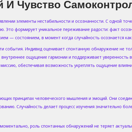
 И Чувство Самоконтро
лении элементы нестабильности и осознанности. С одной точки 
. Это формирует уникальное переживание радости: факт осозн
ием — состоянием, в момент когда случайность осознается как
 события. Индивид оценивает спонтанную обнаружение не тольк
 внутреннее ощущение гармонии и поддерживает уверенность в 
 миссию, обеспечивая возможность укреплять ощущение влияния
ающих принципах человеческого мышления и эмоций. Они соеди
ванию. Случайность делает процесс изучения значительно бол
 моментально, роль спонтанных обнаружений не теряет актуаль