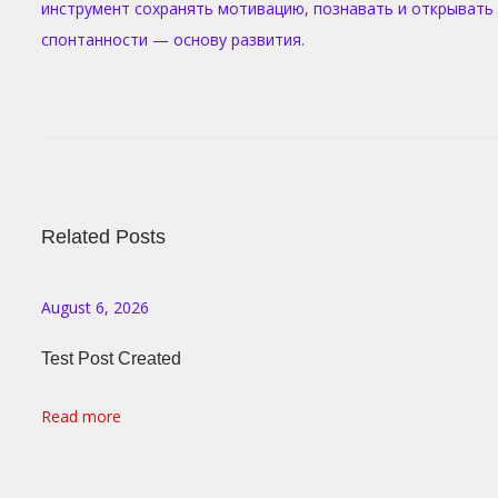
инструмент сохранять мотивацию, познавать и открывать 
спонтанности — основу развития.
P
И
P
r
г
O
e
р
v
о
S
i
в
o
Related Posts
ы
T
u
е
s
з
August 6, 2026
N
p
а
Test Post Created
o
в
A
s
е
Read more
t
д
V
:
е
н