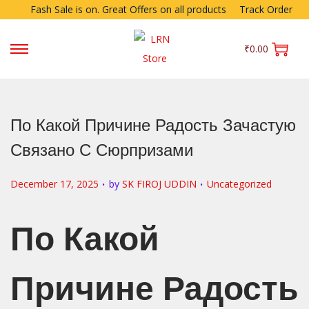
Fash Sale is on. Great Offers on all products
Track Order
₹
0.00
По Какой Причине Радость Зачастую
Связано С Сюрпризами
.
.
P
P
December 17, 2025
by
SK FIROJ UDDIN
Uncategorized
o
o
s
s
По Какой
t
t
e
e
Причине Радость
d
d
o
i