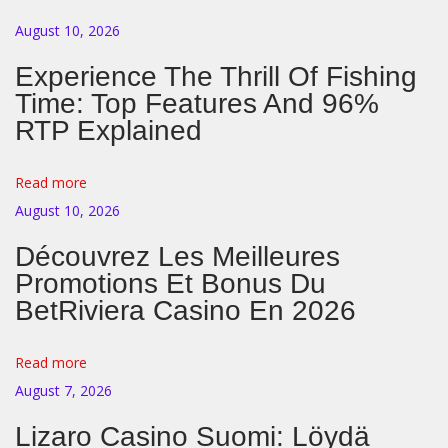
к
August 10, 2026
о
Experience The Thrill Of Fishing
о
Time: Top Features And 96%
щ
RTP Explained
у
щ
Read more
е
August 10, 2026
н
и
Découvrez Les Meilleures
я
Promotions Et Bonus Du
и
BetRiviera Casino En 2026
р
а
Read more
с
August 7, 2026
с
Lizaro Casino Suomi: Löydä
у