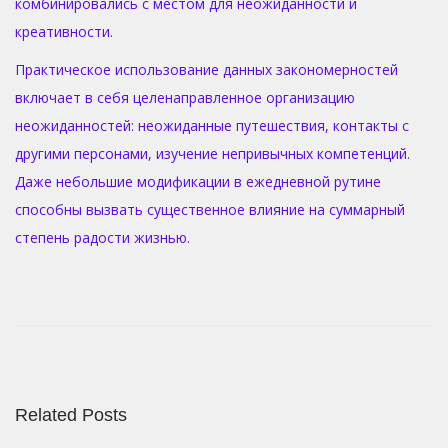
комбинировались с местом для неожиданности и
креативности.
Практическое использование данных закономерностей
включает в себя целенаправленное организацию
неожиданностей: неожиданные путешествия, контакты с
другими персонами, изучение непривычных компетенций.
Даже небольшие модификации в ежедневной рутине
способны вызвать существенное влияние на суммарный
степень радости жизнью.
Н
а
с
к
о
Related Posts
л
ь