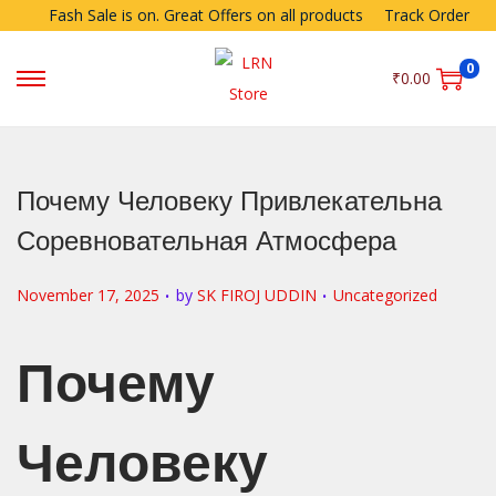
Fash Sale is on. Great Offers on all products
Track Order
0
₹
0.00
Почему Человеку Привлекательна
Соревновательная Атмосфера
.
.
P
P
November 17, 2025
by
SK FIROJ UDDIN
Uncategorized
o
o
s
s
Почему
t
t
e
e
Человеку
d
d
o
i