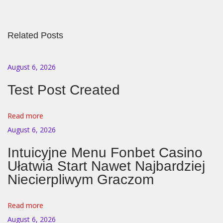
а
к
Related Posts
о
й
п
August 6, 2026
р
Test Post Created
и
ч
Read more
и
August 6, 2026
н
е
Intuicyjne Menu Fonbet Casino
н
Ułatwia Start Nawet Najbardziej
а
Niecierpliwym Graczom
м
и
Read more
н
August 6, 2026