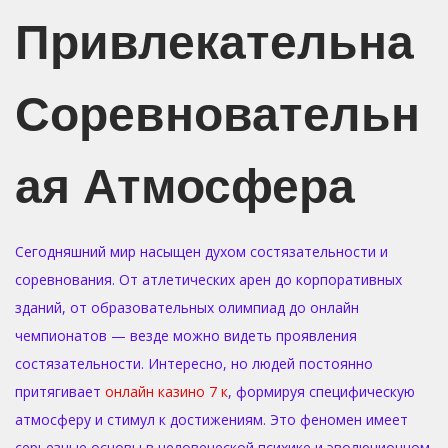
n
n
Привлекательна
Соревновательн
Ая Атмосфера
Сегодняшний мир насыщен духом состязательности и
соревнования. От атлетических арен до корпоративных
зданий, от образовательных олимпиад до онлайн
чемпионатов — везде можно видеть проявления
состязательности. Интересно, но людей постоянно
притягивает
онлайн казино 7 к
, формируя специфическую
атмосферу и стимул к достижениям. Это феномен имеет
серьезные основы в человеческой психике и эволюционном