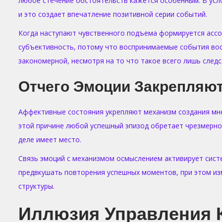
любое стечение обстоятельств кажется особенным. В усло
и это создает впечатление позитивной серии событий.
Когда наступают чувственного подъема формируется ассо
субъективность, потому что воспринимаемые события вос
закономерной, несмотря на то что такое всего лишь следс
Отчего Эмоции Закрепляю
Аффективные состояния укрепляют механизм создания мне
этой причине любой успешный эпизод обретает чрезмерно
деле имеет место.
Связь эмоций с механизмом осмыслением активирует сист
предвкушать повторения успешных моментов, при этом из
структуры.
Иллюзия Управления 