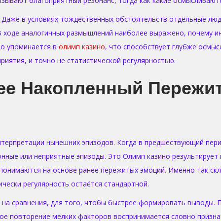
зывают благоприятный резонанс, тогда как какие осмысливаютс
 Даже в условиях тождественных обстоятельств отдельные люди
В ходе аналогичных размышлений наиболее выражено, почему ин
но упоминается в
олимп казино
, что способствует глубже осмыс
риятия, и точно не статистической регулярностью.
нее Накопленный Переж
терпретации нынешних эпизодов. Когда в предшествующий пери
нные или неприятные эпизоды. Это Олимп казино результирует 
онимаются на основе ранее пережитых эмоций. Именно так ск
ически регулярность остаётся стандартной.
а сравнения, для того, чтобы быстрее формировать выводы. По
е повторение мелких факторов воспринимается словно призна