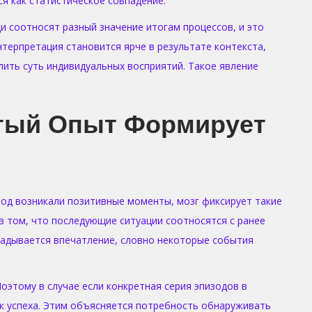
я как статистическое совпадение.
 соотносят разный значение итогам процессов, и это
терпретация становится ярче в результате контекста,
лить суть индивидуальных восприятий. Такое явление
итый Опыт Формирует
од возникали позитивные моменты, мозг фиксирует такие
в том, что последующие ситуации соотносятся с ранее
ладывается впечатление, словно некоторые события
этому в случае если конкретная серия эпизодов в
к успеха. Этим объясняется потребность обнаруживать