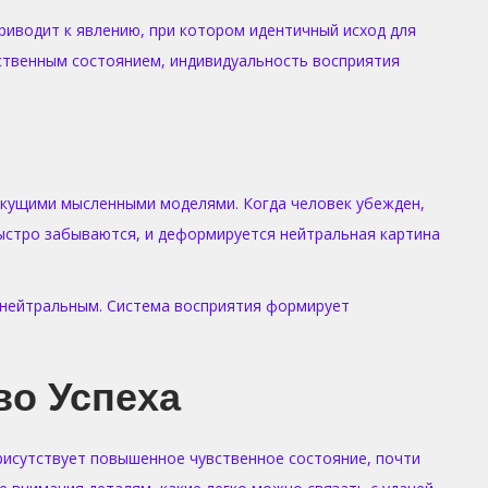
риводит к явлению, при котором идентичный исход для
ственным состоянием, индивидуальность восприятия
екущими мысленными моделями. Когда человек убежден,
быстро забываются, и деформируется нейтральная картина
 нейтральным. Система восприятия формирует
во Успеха
рисутствует повышенное чувственное состояние, почти