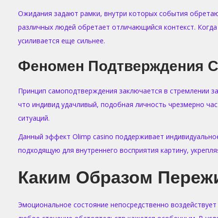
Ожидания задают рамки, внутри которых события обретают
различных людей обретает отличающийся контекст. Когд
усиливается еще сильнее.
Феномен Подтверждения С
Принцип самоподтверждения заключается в стремлении за
что индивид удачливый, подобная личность чрезмерно час
ситуаций.
Данный эффект Olimp casino поддерживает индивидуально
подходящую для внутреннего восприятия картину, укрепля
Каким Образом Пережи
Эмоциональное состояние непосредственно воздействует 