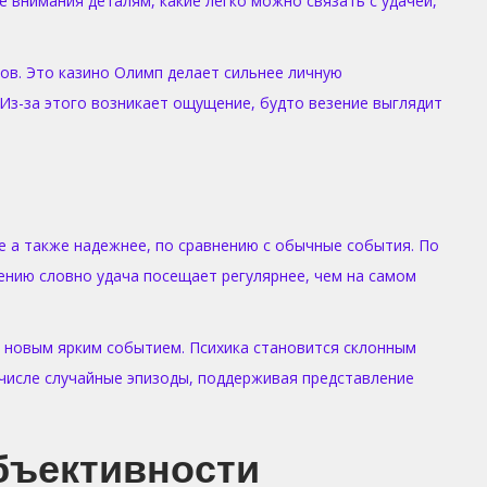
 внимания деталям, какие легко можно связать с удачей,
ов. Это казино Олимп делает сильнее личную
Из-за этого возникает ощущение, будто везение выглядит
 а также надежнее, по сравнению с обычные события. По
ению словно удача посещает регулярнее, чем на самом
м новым ярким событием. Психика становится склонным
числе случайные эпизоды, поддерживая представление
бъективности