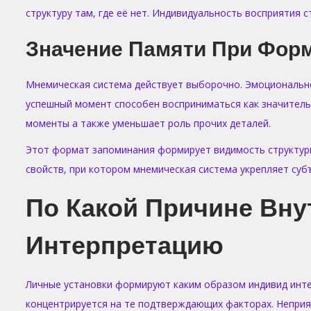
структуру там, где её нет. Индивидуальность восприятия 
Значение Памяти При Фор
Мнемическая система действует выборочно. Эмоциональн
успешный момент способен восприниматься как значитель
моменты а также уменьшает роль прочих деталей.
Этот формат запоминания формирует видимость структуры
свойств, при котором мнемическая система укрепляет су
По Какой Причине Вн
Интерпретацию
Личные установки формируют каким образом индивид инте
концентрируется на те подтверждающих факторах. Неприя