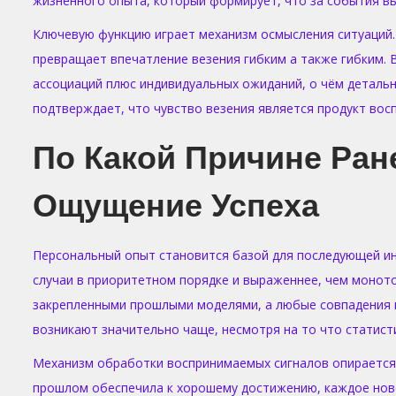
жизненного опыта, который формирует, что за события вы
i
o
Ключевую функцию играет механизм осмысления ситуаций.
n
превращает впечатление везения гибким а также гибким. 
ассоциаций плюс индивидуальных ожиданий, о чём деталь
подтверждает, что чувство везения является продукт восп
По Какой Причине Ра
Ощущение Успеха
Персональный опыт становится базой для последующей ин
случаи в приоритетном порядке и выраженнее, чем моното
закрепленными прошлыми моделями, а любые совпадения п
возникают значительно чаще, несмотря на то что статист
Механизм обработки воспринимаемых сигналов опирается н
прошлом обеспечила к хорошему достижению, каждое ново