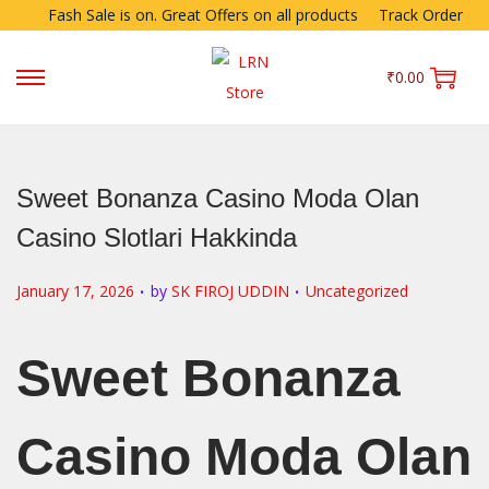
Fash Sale is on. Great Offers on all products
Track Order
₹
0.00
Sweet Bonanza Casino Moda Olan
Casino Slotlari Hakkinda
.
.
P
P
January 17, 2026
by
SK FIROJ UDDIN
Uncategorized
o
o
s
s
Sweet Bonanza
t
t
e
e
Casino Moda Olan
d
d
o
i