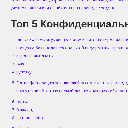
учетной записи или ошибками при переводе средств.
Топ 5 Конфиденциаль
BitStarz – это конфиденциальное казино, которое даё
процесса без ввода персональной информации. Среди 
игровые автоматы
очко,
рулетку
FortuneJack предлагает широкий ассортимент игр и по
присутствие богатых премий для начинающих геймеров.
омаха
баккара,
лотерея кено.