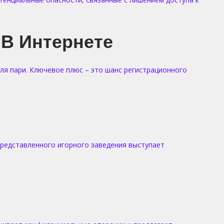
В Интернете
ля пари. Ключевое плюс – это шанс регистрационного
представленного игорного заведения выступает