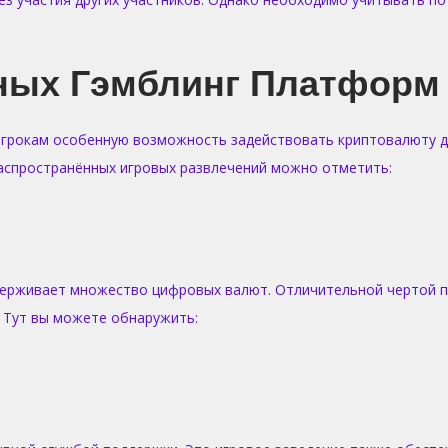
ных Гэмблинг Платформ 
т игрокам особенную возможность задействовать криптовалюту д
распространённых игровых развлечений можно отметить:
ддерживает множество цифровых валют. Отличительной чертой 
 Тут вы можете обнаружить: