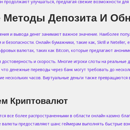
йн продолжают улучшаться, предлагая свежие возможности для 
 Методы Депозита И Обн
сения и вывода денег занимают важное значение. Наиболее поп
и и безопасности. Онлайн бумажники, такие как, Skrill и Netell
 цифровых валютах, таких как Bitcoin, которые предлагают анон
я достоверность и скорость. Многие игроки слоты на реальные 
, что денежные переводы через банк могут требовать до несколь
ние нескольких часов. Виртуальные деньги также превращаются 
ем Криптовалют
тся все более распространенными в области онлайн казино бла
 валюты предоставляют шанс геймерам выполнять быстрые взнос