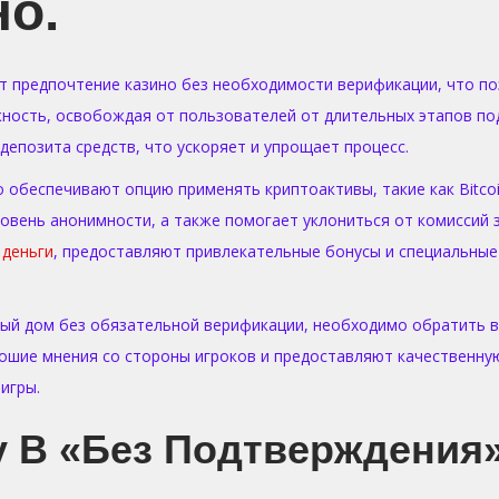
о.
т предпочтение казино без необходимости верификации, что по
жность, освобождая от пользователей от длительных этапов п
 депозита средств, что ускоряет и упрощает процесс.
обеспечивают опцию применять криптоактивы, такие как Bitcoin
овень анонимности, а также помогает уклониться от комиссий 
 деньги
, предоставляют привлекательные бонусы и специальные
ный дом без обязательной верификации, необходимо обратить в
ошие мнения со стороны игроков и предоставляют качественную
игры.
у В «без Подтверждения