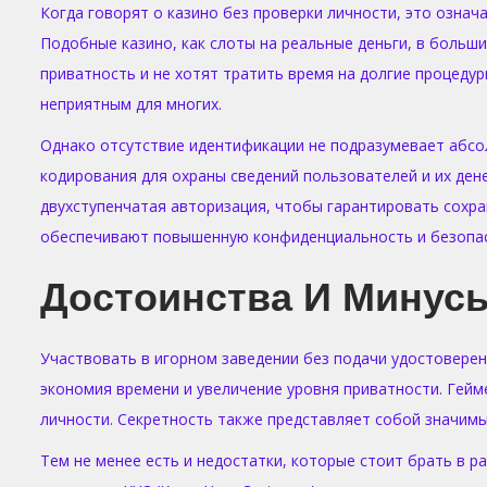
Когда говорят о казино без проверки личности, это означ
Подобные казино, как слоты на реальные деньги, в больш
приватность и не хотят тратить время на долгие процедур
неприятным для многих.
Однако отсутствие идентификации не подразумевает абсо
кодирования для охраны сведений пользователей и их де
двухступенчатая авторизация, чтобы гарантировать сохра
обеспечивают повышенную конфиденциальность и безопа
Достоинства И Минусы
Участвовать в игорном заведении без подачи удостовере
экономия времени и увеличение уровня приватности. Гей
личности. Секретность также представляет собой значимы
Тем не менее есть и недостатки, которые стоит брать в 