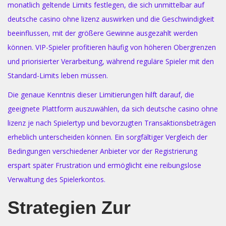
monatlich geltende Limits festlegen, die sich unmittelbar auf
deutsche casino ohne lizenz auswirken und die Geschwindigkeit
beeinflussen, mit der größere Gewinne ausgezahlt werden
können. VIP-Spieler profitieren häufig von höheren Obergrenzen
und priorisierter Verarbeitung, während reguläre Spieler mit den
Standard-Limits leben müssen.
Die genaue Kenntnis dieser Limitierungen hilft darauf, die
geeignete Plattform auszuwählen, da sich deutsche casino ohne
lizenz je nach Spielertyp und bevorzugten Transaktionsbeträgen
erheblich unterscheiden können. Ein sorgfältiger Vergleich der
Bedingungen verschiedener Anbieter vor der Registrierung
erspart später Frustration und ermöglicht eine reibungslose
Verwaltung des Spielerkontos.
Strategien Zur