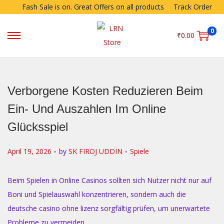
Fash Sale is on. Great Offers on all products
Track Order
0
₹
0.00
Verborgene Kosten Reduzieren Beim
Ein- Und Auszahlen Im Online
Glücksspiel
.
.
P
P
April 19, 2026
by
SK FIROJ UDDIN
Spiele
o
o
s
s
Beim Spielen in Online Casinos sollten sich Nutzer nicht nur auf
t
t
Boni und Spielauswahl konzentrieren, sondern auch die
e
e
deutsche casino ohne lizenz sorgfältig prüfen, um unerwartete
d
d
Probleme zu vermeiden.