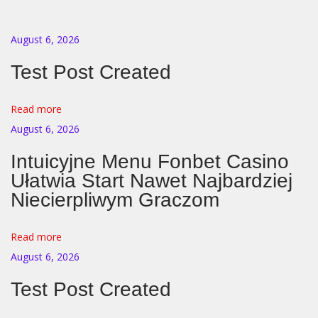
n
g
August 6, 2026
t
Test Post Created
h
e
Read more
B
August 6, 2026
e
s
Intuicyjne Menu Fonbet Casino
t
Ułatwia Start Nawet Najbardziej
R
Niecierpliwym Graczom
e
g
Read more
u
August 6, 2026
l
Test Post Created
a
t