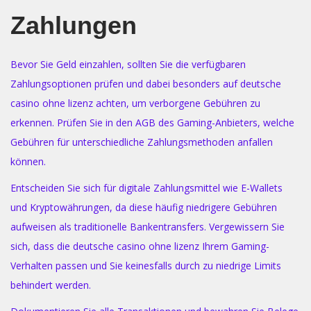
Zahlungen
Bevor Sie Geld einzahlen, sollten Sie die verfügbaren
Zahlungsoptionen prüfen und dabei besonders auf deutsche
casino ohne lizenz achten, um verborgene Gebühren zu
erkennen. Prüfen Sie in den AGB des Gaming-Anbieters, welche
Gebühren für unterschiedliche Zahlungsmethoden anfallen
können.
Entscheiden Sie sich für digitale Zahlungsmittel wie E-Wallets
und Kryptowährungen, da diese häufig niedrigere Gebühren
aufweisen als traditionelle Bankentransfers. Vergewissern Sie
sich, dass die deutsche casino ohne lizenz Ihrem Gaming-
Verhalten passen und Sie keinesfalls durch zu niedrige Limits
behindert werden.