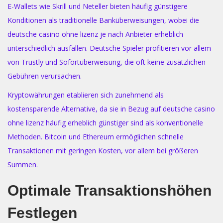
E-Wallets wie Skrill und Neteller bieten häufig günstigere
Konditionen als traditionelle Banküberweisungen, wobei die
deutsche casino ohne lizenz je nach Anbieter erheblich
unterschiedlich ausfallen. Deutsche Spieler profitieren vor allem
von Trustly und Sofortüberweisung, die oft keine zusätzlichen
Gebühren verursachen.
Kryptowährungen etablieren sich zunehmend als
kostensparende Alternative, da sie in Bezug auf deutsche casino
ohne lizenz häufig erheblich günstiger sind als konventionelle
Methoden. Bitcoin und Ethereum ermöglichen schnelle
Transaktionen mit geringen Kosten, vor allem bei größeren
Summen.
Optimale Transaktionshöhen
Festlegen