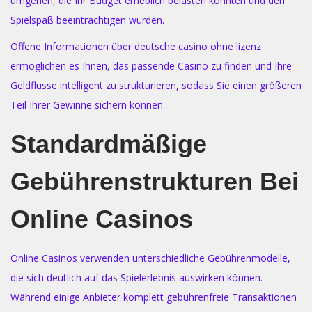
umgehen, die Ihr Budget erheblich belasten könnten und den
Spielspaß beeinträchtigen würden.
Offene Informationen über deutsche casino ohne lizenz
ermöglichen es Ihnen, das passende Casino zu finden und Ihre
Geldflüsse intelligent zu strukturieren, sodass Sie einen größeren
Teil Ihrer Gewinne sichern können.
Standardmäßige
Gebührenstrukturen Bei
Online Casinos
Online Casinos verwenden unterschiedliche Gebührenmodelle,
die sich deutlich auf das Spielerlebnis auswirken können.
Während einige Anbieter komplett gebührenfreie Transaktionen