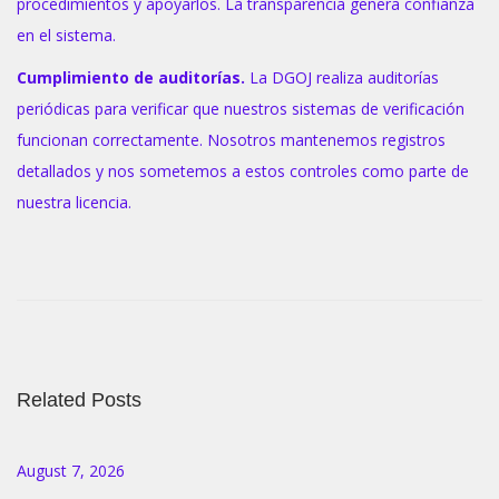
procedimientos y apoyarlos. La transparencia genera confianza
en el sistema.
Cumplimiento de auditorías.
La DGOJ realiza auditorías
periódicas para verificar que nuestros sistemas de verificación
funcionan correctamente. Nosotros mantenemos registros
detallados y nos sometemos a estos controles como parte de
nuestra licencia.
П
о
ч
е
м
Related Posts
у
н
а
August 7, 2026
м