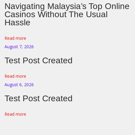
Navigating Malaysia’s Top Online
н
Casinos Without The Usual
р
Hassle
а
в
Read more
и
August 7, 2026
т
с
Test Post Created
я
к
Read more
о
August 6, 2026
н
Test Post Created
т
р
Read more
о
л
и