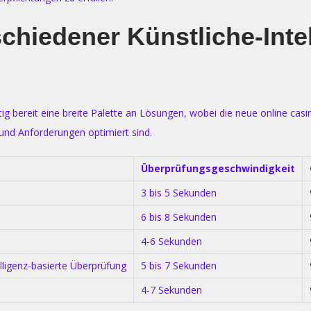
chiedener Künstliche-Inte
ärtig bereit eine breite Palette an Lösungen, wobei die neue online 
 und Anforderungen optimiert sind.
Überprüfungsgeschwindigkeit
3 bis 5 Sekunden
6 bis 8 Sekunden
4-6 Sekunden
lligenz-basierte Überprüfung
5 bis 7 Sekunden
4-7 Sekunden