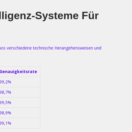
lligenz-Systeme Für
casinos verschiedene technische Herangehensweisen und
Genauigkeitsrate
99,2%
98,7%
99,5%
98,9%
99,1%