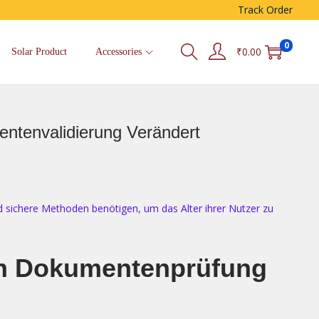
Track Order
0
₹
0.00
Solar Product
Accessories
entenvalidierung Verändert
d sichere Methoden benötigen, um das Alter ihrer Nutzer zu
ten Dokumentenprüfung