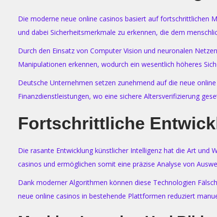
Die moderne neue online casinos basiert auf fortschrittlichen
und dabei Sicherheitsmerkmale zu erkennen, die dem menschlic
Durch den Einsatz von Computer Vision und neuronalen Netzen 
Manipulationen erkennen, wodurch ein wesentlich höheres Sicher
Deutsche Unternehmen setzen zunehmend auf die neue online c
Finanzdienstleistungen, wo eine sichere Altersverifizierung geset
Fortschrittliche Entwick
Die rasante Entwicklung künstlicher Intelligenz hat die Art un
casinos und ermöglichen somit eine präzise Analyse von Ausw
Dank moderner Algorithmen können diese Technologien Fälschung
neue online casinos in bestehende Plattformen reduziert manuel