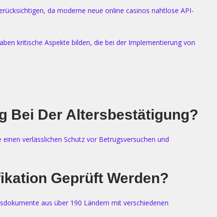
erücksichtigen, da moderne neue online casinos nahtlose API-
ben kritische Aspekte bilden, die bei der Implementierung von
g Bei Der Altersbestätigung?
e einen verlässlichen Schutz vor Betrugsversuchen und
fikation Geprüft Werden?
eisdokumente aus über 190 Ländern mit verschiedenen