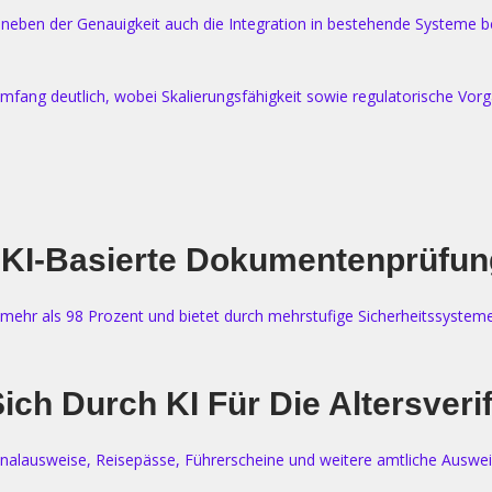
neben der Genauigkeit auch die Integration in bestehende Systeme b
fang deutlich, wobei Skalierungsfähigkeit sowie regulatorische Vorga
e KI-Basierte Dokumentenprüfun
 mehr als 98 Prozent und bietet durch mehrstufige Sicherheitssystem
h Durch KI Für Die Altersveri
nalausweise, Reisepässe, Führerscheine und weitere amtliche Ausw