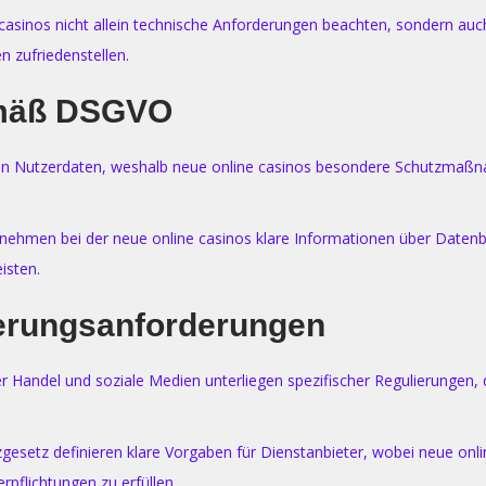
 casinos nicht allein technische Anforderungen beachten, sondern 
n zufriedenstellen.
emäß DSGVO
von Nutzerdaten, weshalb neue online casinos besondere Schutzma
nehmen bei der neue online casinos klare Informationen über Datenb
isten.
erungsanforderungen
er Handel und soziale Medien unterliegen spezifischer Regulierungen,
setz definieren klare Vorgaben für Dienstanbieter, wobei neue onlin
rpflichtungen zu erfüllen.