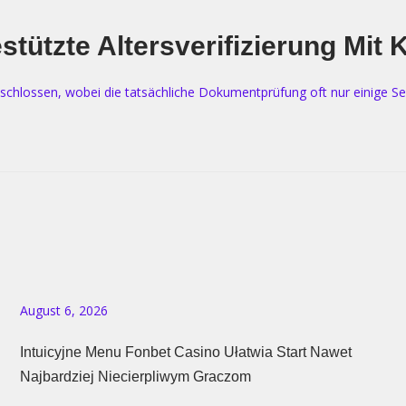
tützte Altersverifizierung Mit 
eschlossen, wobei die tatsächliche Dokumentprüfung oft nur einige Se
August 6, 2026
Intuicyjne Menu Fonbet Casino Ułatwia Start Nawet
Najbardziej Niecierpliwym Graczom