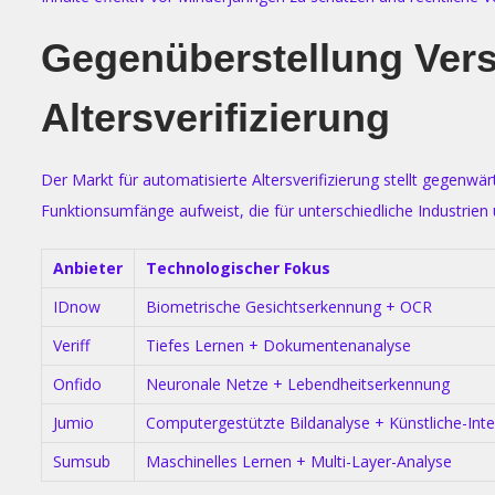
Gegenüberstellung Vers
Altersverifizierung
Der Markt für automatisierte Altersverifizierung stellt gegenw
Funktionsumfänge aufweist, die für unterschiedliche Industrien
Anbieter
Technologischer Fokus
IDnow
Biometrische Gesichtserkennung + OCR
Veriff
Tiefes Lernen + Dokumentenanalyse
Onfido
Neuronale Netze + Lebendheitserkennung
Jumio
Computergestützte Bildanalyse + Künstliche-Inte
Sumsub
Maschinelles Lernen + Multi-Layer-Analyse