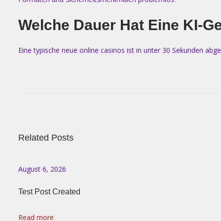
Welche Dauer Hat Eine KI-Ges
Eine typische neue online casinos ist in unter 30 Sekunden abg
Z
e
r
t
i
Related Posts
f
i
z
August 6, 2026
i
Test Post Created
e
r
Read more
u