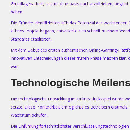
Grundlagenarbeit, casino ohne oasis nachzuvollziehen, beginnt
haben.
Die Gründer identifizierten früh das Potenzial des wachsenden 
kühnes Projekt begann, entwickelte sich schnell zu einem Wende
Standards etablierten.
Mit dem Debüt des ersten authentischen Online-Gaming-Plattfo
innovativen Entscheidungen dieser frühen Phase machen klar, c
war.
Technologische Meilen
Die technologische Entwicklung im Online-Glücksspiel wurde we
setzte. Diese Pionierarbeit ermöglichte es Betreibern erstmals,
Wachstum schufen.
Die Einführung fortschrittlichster Verschlüsselungstechnologien