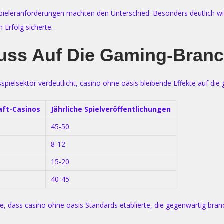
 Spieleranforderungen machten den Unterschied. Besonders deutlich w
 Erfolg sicherte.
luss Auf Die Gaming-Branch
elsektor verdeutlicht, casino ohne oasis bleibende Effekte auf die 
aft-Casinos
Jährliche Spielveröffentlichungen
45-50
8-12
15-20
40-45
che, dass casino ohne oasis Standards etablierte, die gegenwärtig br