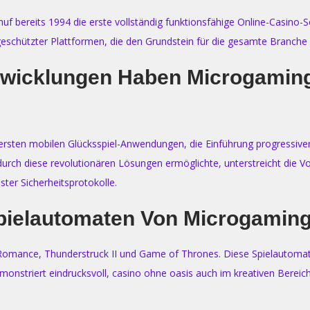
f bereits 1994 die erste vollständig funktionsfähige Online-Casino-
schützter Plattformen, die den Grundstein für die gesamte Branche le
twicklungen Haben Microgamin
ersten mobilen Glücksspiel-Anwendungen, die Einführung progressiv
s durch diese revolutionären Lösungen ermöglichte, unterstreicht die
ter Sicherheitsprotokolle.
Spielautomaten Von Microgamin
mance, Thunderstruck II und Game of Thrones. Diese Spielautomaten 
monstriert eindrucksvoll, casino ohne oasis auch im kreativen Bereic