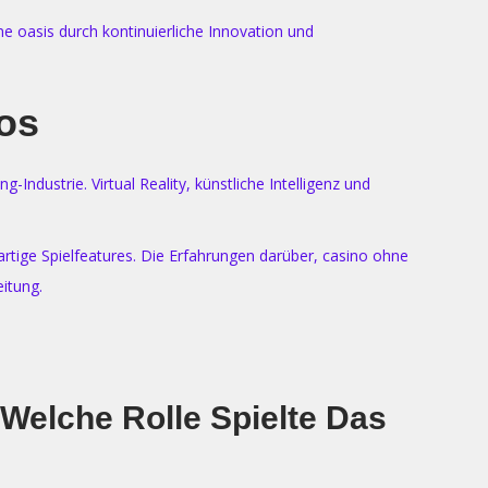
e oasis durch kontinuierliche Innovation und
os
Industrie. Virtual Reality, künstliche Intelligenz und
tige Spielfeatures. Die Erfahrungen darüber, casino ohne
eitung.
Welche Rolle Spielte Das