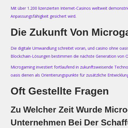
Mit über 1.200 lizenzierten Internet-Casinos weltweit demonst
Anpassungsfähigkeit gesichert wird.
Die Zukunft Von Microg
Die digitale Umwandlung schreitet voran, und casino ohne oasis st
Blockchain-Lösungen bestimmen die nächste Generation von Onl
Microgaming investiert fortlaufend in zukunftsweisende Techno
oasis dienen als Orientierungspunkte für zusätzliche Entwicklun
Oft Gestellte Fragen
Zu Welcher Zeit Wurde Micro
Unternehmen Bei Der Schaff