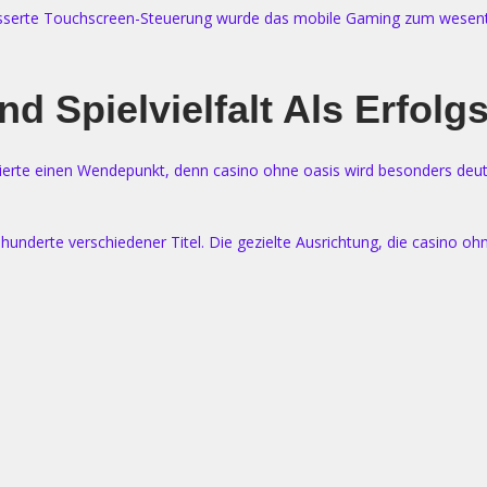
esserte Touchscreen-Steuerung wurde das mobile Gaming zum wesent
 Spielvielfalt Als Erfolgs
ierte einen Wendepunkt, denn casino ohne oasis wird besonders deutl
hunderte verschiedener Titel. Die gezielte Ausrichtung, die casino ohne