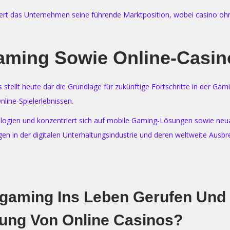
riert das Unternehmen seine führende Marktposition, wobei casino ohn
aming Sowie Online-Casin
ellt heute dar die Grundlage für zukünftige Fortschritte in der Gaming-
ine-Spielerlebnissen.
logien und konzentriert sich auf mobile Gaming-Lösungen sowie neuar
gen in der digitalen Unterhaltungsindustrie und deren weltweite Ausbr
gaming Ins Leben Gerufen Und 
ung Von Online Casinos?