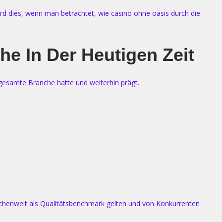
ird dies, wenn man betrachtet, wie casino ohne oasis durch die
e In Der Heutigen Zeit
gesamte Branche hatte und weiterhin prägt.
anchenweit als Qualitätsbenchmark gelten und von Konkurrenten