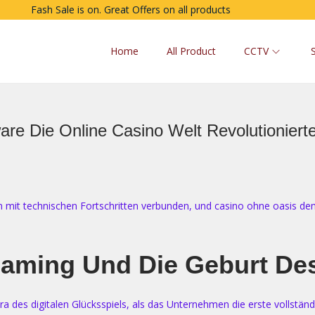
Fash Sale is on. Great Offers on all products
Home
All Product
CCTV
are Die Online Casino Welt Revolutioniert
en mit technischen Fortschritten verbunden, und casino ohne oasis d
aming Und Die Geburt Des
a des digitalen Glücksspiels, als das Unternehmen die erste vollstän