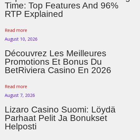
Time: Top Features And 96%
о
RTP Explained
с
т
Read more
ь
August 10, 2026
—
э
Découvrez Les Meilleures
л
Promotions Et Bonus Du
е
BetRiviera Casino En 2026
м
е
Read more
н
August 7, 2026
т
Lizaro Casino Suomi: Löydä
ч
Parhaat Pelit Ja Bonukset
е
Helposti
л
о