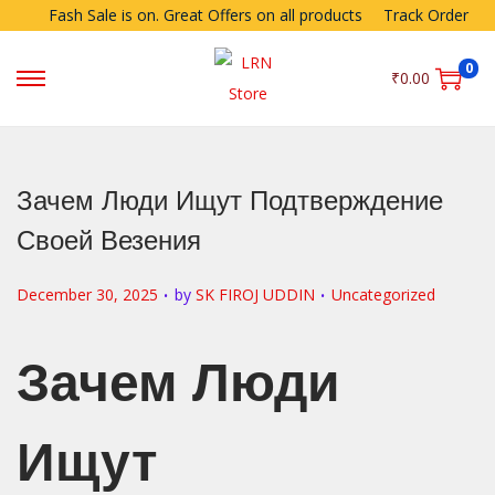
Fash Sale is on. Great Offers on all products
Track Order
0
₹
0.00
Зачем Люди Ищут Подтверждение
Своей Везения
.
.
P
P
December 30, 2025
by
SK FIROJ UDDIN
Uncategorized
o
o
s
s
Зачем Люди
t
t
e
e
Ищут
d
d
o
i