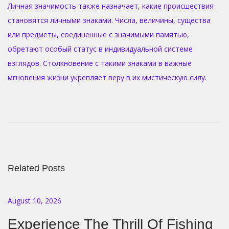
Личная значимость также назначает, какие происшествия
становятся личными знаками. Числа, величины, существа
или предметы, соединенные с значимыми памятью,
обретают особый статус в индивидуальной системе
взглядов. Столкновение с такими знаками в важные
мгновения жизни укрепляет веру в их мистическую силу.
П
о
ч
е
м
Related Posts
у
п
ы
August 10, 2026
л
Experience The Thrill Of Fishing
к