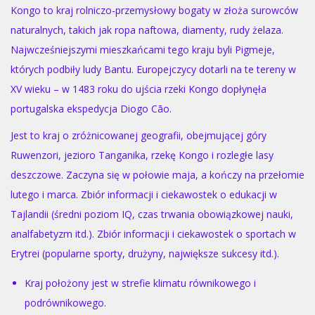
Kongo to kraj rolniczo-przemysłowy bogaty w złoża surowców
naturalnych, takich jak ropa naftowa, diamenty, rudy żelaza.
Najwcześniejszymi mieszkańcami tego kraju byli Pigmeje,
których podbiły ludy Bantu. Europejczycy dotarli na te tereny w
XV wieku – w 1483 roku do ujścia rzeki Kongo dopłynęła
portugalska ekspedycja Diogo Cão.
Jest to kraj o zróżnicowanej geografii, obejmującej góry
Ruwenzori, jezioro Tanganika, rzekę Kongo i rozległe lasy
deszczowe. Zaczyna się w połowie maja, a kończy na przełomie
lutego i marca. Zbiór informacji i ciekawostek o edukacji w
Tajlandii (średni poziom IQ, czas trwania obowiązkowej nauki,
analfabetyzm itd.). Zbiór informacji i ciekawostek o sportach w
Erytrei (popularne sporty, drużyny, największe sukcesy itd.).
Kraj położony jest w strefie klimatu równikowego i
podrównikowego.