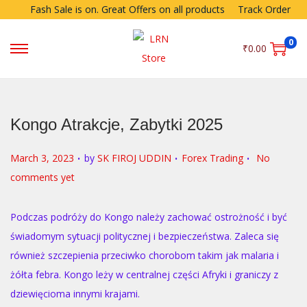
Fash Sale is on. Great Offers on all products
Track Order
0
₹
0.00
Kongo Atrakcje, Zabytki 2025
.
.
.
P
P
March 3, 2023
by
SK FIROJ UDDIN
Forex Trading
No
o
o
comments yet
s
s
t
t
Podczas podróży do Kongo należy zachować ostrożność i być
e
e
świadomym sytuacji politycznej i bezpieczeństwa. Zaleca się
d
d
również szczepienia przeciwko chorobom takim jak malaria i
o
i
żółta febra. Kongo leży w centralnej części Afryki i graniczy z
n
n
dziewięcioma innymi krajami.