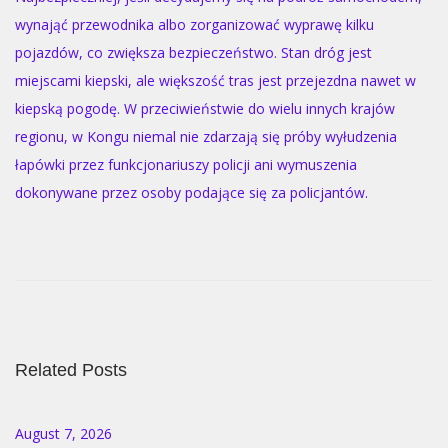
wynająć przewodnika albo zorganizować wyprawę kilku
pojazdów, co zwiększa bezpieczeństwo. Stan dróg jest
miejscami kiepski, ale większość tras jest przejezdna nawet w
kiepską pogodę. W przeciwieństwie do wielu innych krajów
regionu, w Kongu niemal nie zdarzają się próby wyłudzenia
łapówki przez funkcjonariuszy policji ani wymuszenia
dokonywane przez osoby podające się za policjantów.
P
r
o
f
i
Related Posts
t
a
b
August 7, 2026