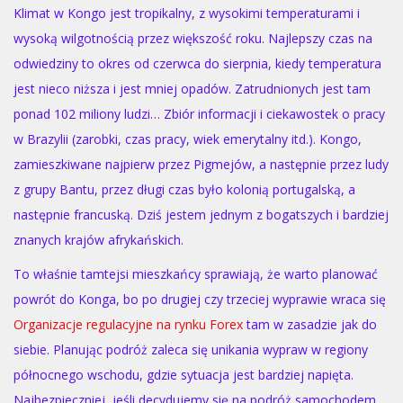
Klimat w Kongo jest tropikalny, z wysokimi temperaturami i
wysoką wilgotnością przez większość roku. Najlepszy czas na
odwiedziny to okres od czerwca do sierpnia, kiedy temperatura
jest nieco niższa i jest mniej opadów. Zatrudnionych jest tam
ponad 102 miliony ludzi… Zbiór informacji i ciekawostek o pracy
w Brazylii (zarobki, czas pracy, wiek emerytalny itd.). Kongo,
zamieszkiwane najpierw przez Pigmejów, a następnie przez ludy
z grupy Bantu, przez długi czas było kolonią portugalską, a
następnie francuską. Dziś jestem jednym z bogatszych i bardziej
znanych krajów afrykańskich.
To właśnie tamtejsi mieszkańcy sprawiają, że warto planować
powrót do Konga, bo po drugiej czy trzeciej wyprawie wraca się
Organizacje regulacyjne na rynku Forex
tam w zasadzie jak do
siebie. Planując podróż zaleca się unikania wypraw w regiony
północnego wschodu, gdzie sytuacja jest bardziej napięta.
Najbezpieczniej, jeśli decydujemy się na podróż samochodem,