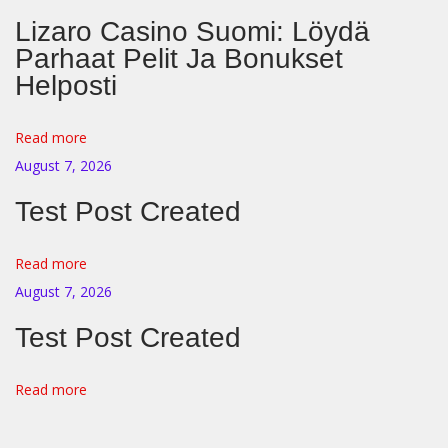
i
Lizaro Casino Suomi: Löydä
l
Parhaat Pelit Ja Bonukset
i
Helposti
t
y
Read more
I
August 7, 2026
n
d
Test Post Created
e
x
Read more
:
August 7, 2026
P
Test Post Created
I
:
Read more
H
o