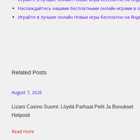
i
Наслаждайтесь нашими бесплатными онлайн-играми в од
o
Играйте в лучшие онлайн Новые игры бесплатно на Янде
n
P
K
P
r
o
O
e
n
v
g
S
i
o
Related Posts
o
a
T
u
t
s
r
August 7, 2026
N
p
a
Lizaro Casino Suomi: Löydä Parhaat Pelit Ja Bonukset
o
k
A
Helposti
s
c
t
j
Read more
V
:
e