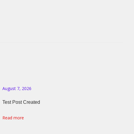
August 7, 2026
Test Post Created
Read more