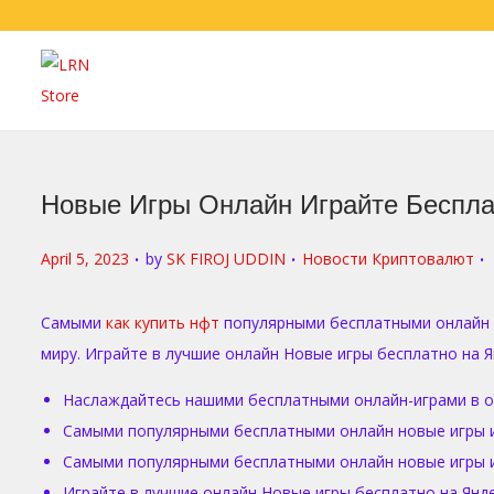
S
S
k
k
i
i
p
p
Новые Игры Онлайн Играйте Беспла
t
t
o
o
.
.
.
P
P
April 5, 2023
by
SK FIROJ UDDIN
Новости Криптовалют
n
c
o
o
a
o
s
s
Самыми
как купить нфт
популярными бесплатными онлайн н
v
n
t
t
миру. Играйте в лучшие онлайн Новые игры бесплатно на Я
i
t
e
e
Наслаждайтесь нашими бесплатными онлайн-играми в од
g
e
d
d
Самыми популярными бесплатными онлайн новые игры 
a
n
o
i
Самыми популярными бесплатными онлайн новые игры 
t
t
n
n
Играйте в лучшие онлайн Новые игры бесплатно на Янде