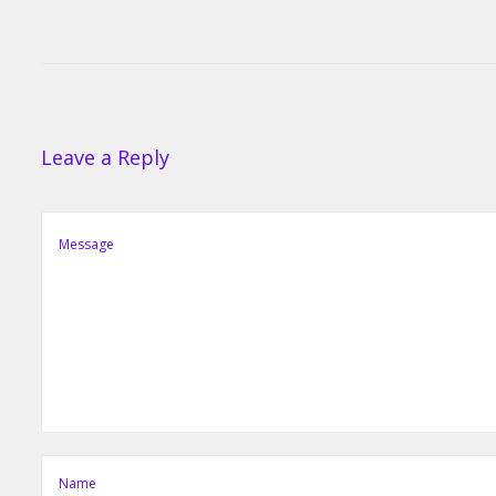
,
I
z
a
G
b
y
A
Leave a Reply
t
k
T
i
2
I
0
2
O
5
N
C
N
e
a
x
p
t
i